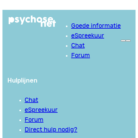
Ga
naar
Goede informatie
de
eSpreekuur
inhoud
Chat
Forum
Hulplijnen
Chat
eSpreekuur
Forum
Direct hulp nodig?