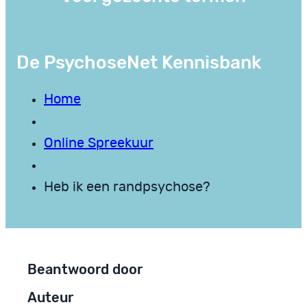
De PsychoseNet Kennisbank
Home
Online Spreekuur
Heb ik een randpsychose?
Beantwoord door
Auteur