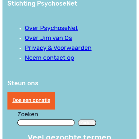
Stichting PsychoseNet
Over PsychoseNet
Over Jim van Os
Privacy & Voorwaarden
Neem contact op
Steun ons
Doe een donatie
Zoeken
Zoeken
Veel gezochte termen