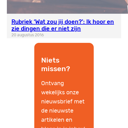
Rubriek ‘Wat zou jij doen?’: Ik hoor en
zie dingen die er niet zijn
20 augustus 2016
Niets
missen?
Ontvang
wekelijks onze
nieuwsbrief met
de nieuwste
artikelen en