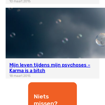
10 maart 2015
Mijn leven tijdens mijn psychoses –
Karma is a bitch
18 maart 2015
Niets
missen?