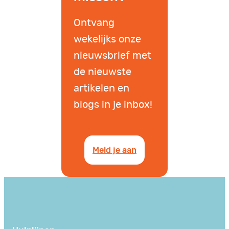
Ontvang
wekelijks onze
nieuwsbrief met
de nieuwste
artikelen en
blogs in je inbox!
Meld je aan