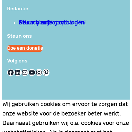
Redactie
Privacy en Voorwaarden
Stuur hier je gastblog in!
Neem contact op
Steun ons
Doe een donatie
Volg ons
Facebook
LinkedIn
E-mail
YouTube
Instagram
Pinterest
Wij gebruiken cookies om ervoor te zorgen dat
onze website voor de bezoeker beter werkt.
Daarnaast gebruiken wij o.a. cookies voor onze