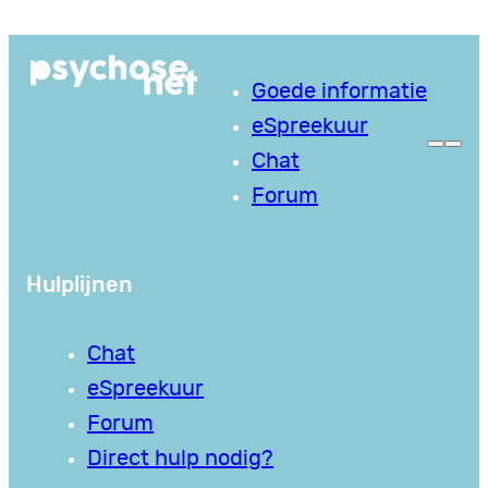
Ga
naar
Goede informatie
de
eSpreekuur
inhoud
Chat
Forum
Hulplijnen
Chat
eSpreekuur
Forum
Direct hulp nodig?