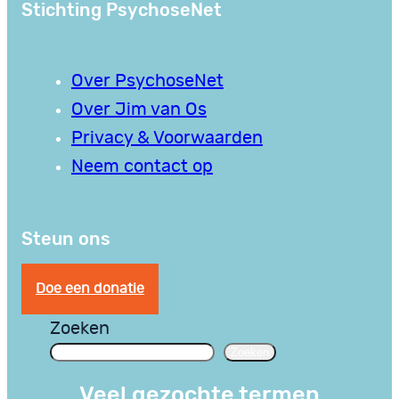
Stichting PsychoseNet
Over PsychoseNet
Over Jim van Os
Privacy & Voorwaarden
Neem contact op
Steun ons
Doe een donatie
Zoeken
Zoeken
Veel gezochte termen