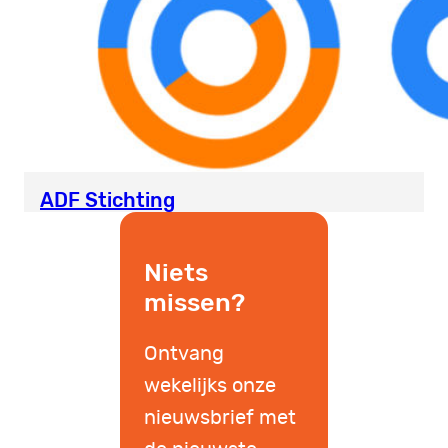
ADF Stichting
Niets
missen?
Ontvang
wekelijks onze
nieuwsbrief met