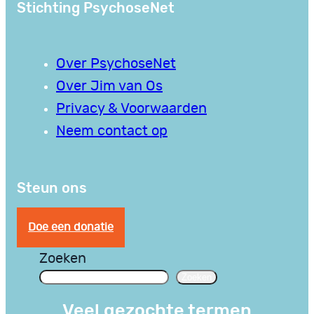
Stichting PsychoseNet
Over PsychoseNet
Over Jim van Os
Privacy & Voorwaarden
Neem contact op
Steun ons
Doe een donatie
Zoeken
Zoeken
Veel gezochte termen