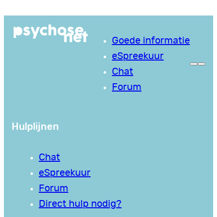
Ga
naar
Goede informatie
de
eSpreekuur
inhoud
Chat
Forum
Hulplijnen
Chat
eSpreekuur
Forum
Direct hulp nodig?