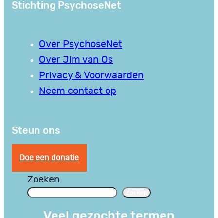
Stichting PsychoseNet
Over PsychoseNet
Over Jim van Os
Privacy & Voorwaarden
Neem contact op
Steun ons
Doe een donatie
Zoeken
Zoeken
Veel gezochte termen