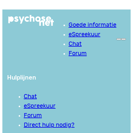
Ga
naar
Goede informatie
de
eSpreekuur
inhoud
Chat
Forum
Hulplijnen
Chat
eSpreekuur
Forum
Direct hulp nodig?