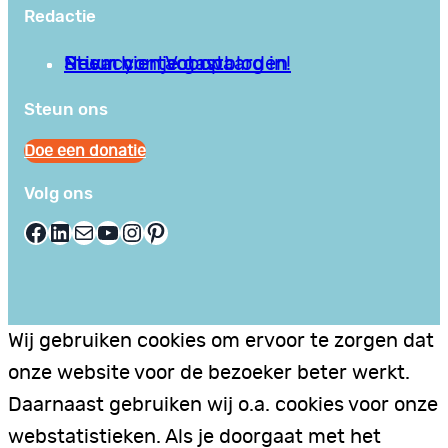
Redactie
Privacy en Voorwaarden
Stuur hier je gastblog in!
Neem contact op
Steun ons
Doe een donatie
Volg ons
Facebook
LinkedIn
E-mail
YouTube
Instagram
Pinterest
Wij gebruiken cookies om ervoor te zorgen dat
onze website voor de bezoeker beter werkt.
Daarnaast gebruiken wij o.a. cookies voor onze
webstatistieken. Als je doorgaat met het