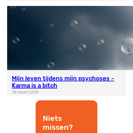
Mijn leven tijdens mijn psychoses –
Karma is a bitch
18 maart 2015
Niets
missen?