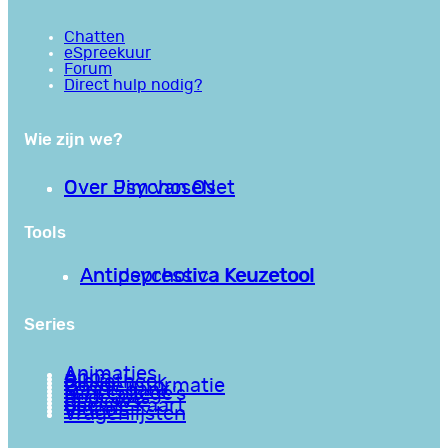
Chatten
eSpreekuur
Forum
Direct hulp nodig?
Wie zijn we?
Over PsychoseNet
Over Jim van Os
Tools
Antipsychotica Keuzetool
Antidepressiva Keuzetool
Series
Animaties
Apps
Bibliotheek
Goede informatie
Kennisbank
Mini college’s
Podcasts
Reviews
Sociale Kaart
Video’s
Vragenlijsten