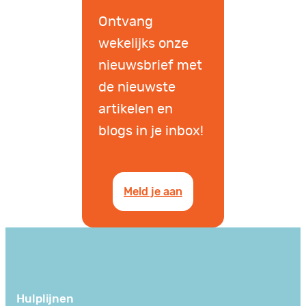
Ontvang
wekelijks onze
nieuwsbrief met
de nieuwste
artikelen en
blogs in je inbox!
Meld je aan
Hulplijnen