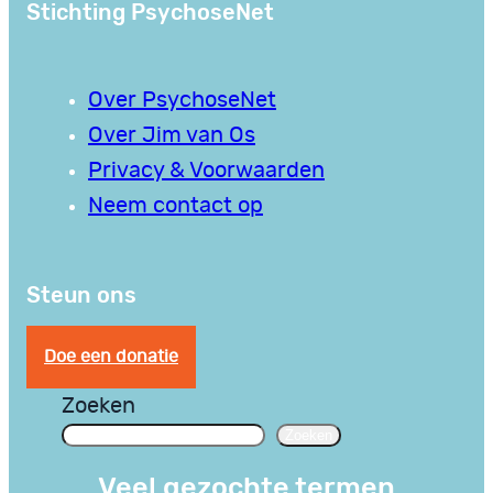
Stichting PsychoseNet
Over PsychoseNet
Over Jim van Os
Privacy & Voorwaarden
Neem contact op
Steun ons
Doe een donatie
Zoeken
Zoeken
Veel gezochte termen