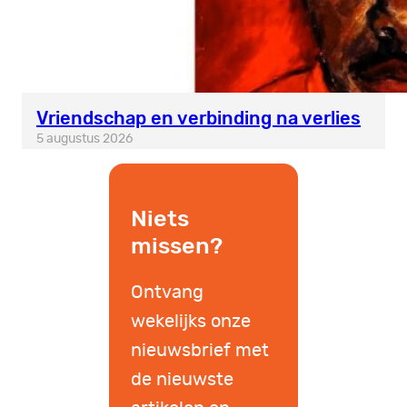
Vriendschap en verbinding na verlies
5 augustus 2026
Niets
missen?
Ontvang
wekelijks onze
nieuwsbrief met
de nieuwste