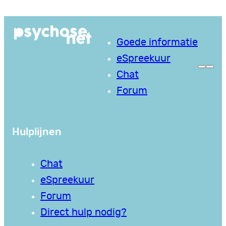
Ga
naar
Goede informatie
de
eSpreekuur
inhoud
Chat
Forum
Hulplijnen
Chat
eSpreekuur
Forum
Direct hulp nodig?