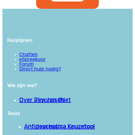
Hulplijnen
Chatten
eSpreekuur
Forum
Direct hulp nodig?
Wie zijn we?
Over PsychoseNet
Over Jim van Os
Tools
Antipsychotica Keuzetool
Antidepressiva Keuzetool