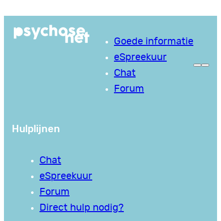
Ga
naar
Goede informatie
de
eSpreekuur
inhoud
Chat
Forum
Hulplijnen
Chat
eSpreekuur
Forum
Direct hulp nodig?