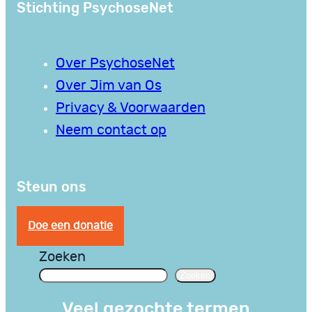
Stichting PsychoseNet
Over PsychoseNet
Over Jim van Os
Privacy & Voorwaarden
Neem contact op
Steun ons
Doe een donatie
Zoeken
Zoeken
Veel gezochte termen