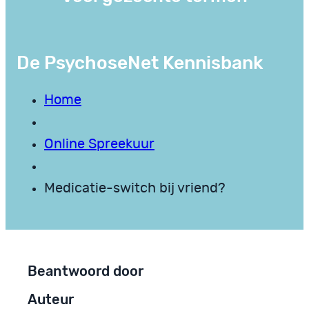
De PsychoseNet Kennisbank
Home
Online Spreekuur
Medicatie-switch bij vriend?
Beantwoord door
Auteur