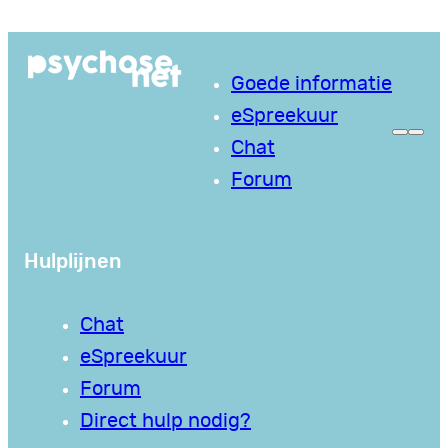
Ga
naar
Goede informatie
de
eSpreekuur
inhoud
Chat
Forum
Hulplijnen
Chat
eSpreekuur
Forum
Direct hulp nodig?