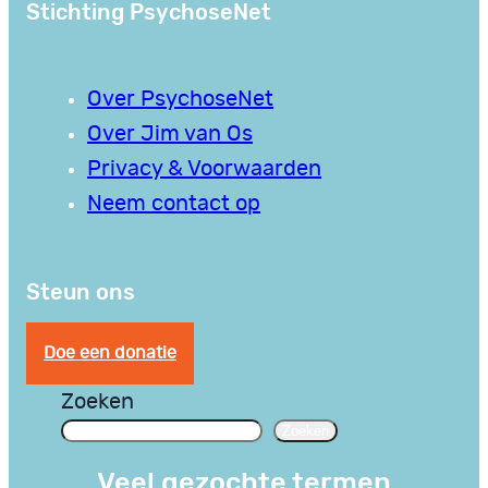
Stichting PsychoseNet
Over PsychoseNet
Over Jim van Os
Privacy & Voorwaarden
Neem contact op
Steun ons
Doe een donatie
Zoeken
Zoeken
Veel gezochte termen