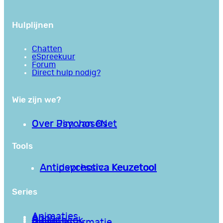
Hulplijnen
Chatten
eSpreekuur
Forum
Direct hulp nodig?
Wie zijn we?
Over PsychoseNet
Over Jim van Os
Tools
Antipsychotica Keuzetool
Antidepressiva Keuzetool
Series
Animaties
Apps
Bibliotheek
Goede informatie