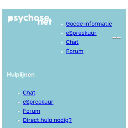
Ga
naar
Goede informatie
de
eSpreekuur
inhoud
Chat
Forum
Hulplijnen
Chat
eSpreekuur
Forum
Direct hulp nodig?