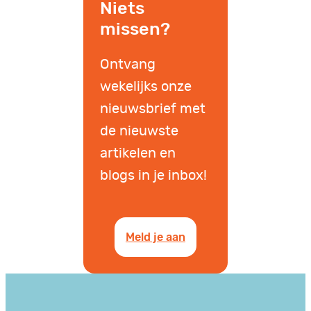
Niets
missen?
Ontvang
wekelijks onze
nieuwsbrief met
de nieuwste
artikelen en
blogs in je inbox!
Meld je aan