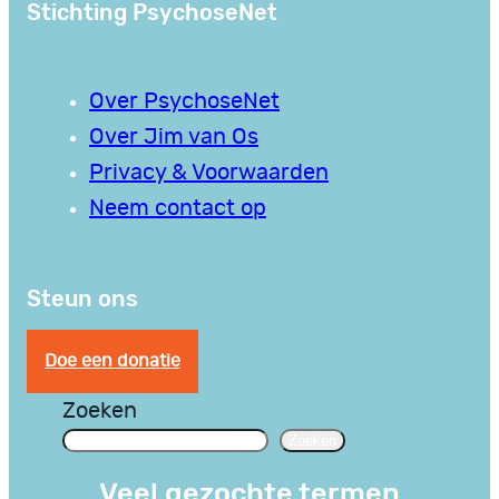
Stichting PsychoseNet
Over PsychoseNet
Over Jim van Os
Privacy & Voorwaarden
Neem contact op
Steun ons
Doe een donatie
Zoeken
Zoeken
Veel gezochte termen