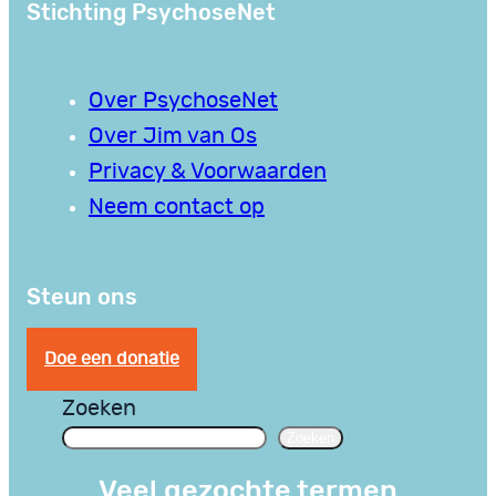
Stichting PsychoseNet
Over PsychoseNet
Over Jim van Os
Privacy & Voorwaarden
Neem contact op
Steun ons
Doe een donatie
Zoeken
Zoeken
Veel gezochte termen