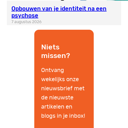
Opbouwen van je identiteit na een
psychose
7 augustus 2026
Niets
missen?
Ontvang
wekelijks onze
nieuwsbrief met
de nieuwste
artikelen en
blogs in je inbox!