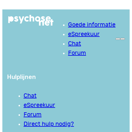
Ga
naar
Goede informatie
de
eSpreekuur
inhoud
Chat
Forum
Hulplijnen
Chat
eSpreekuur
Forum
Direct hulp nodig?