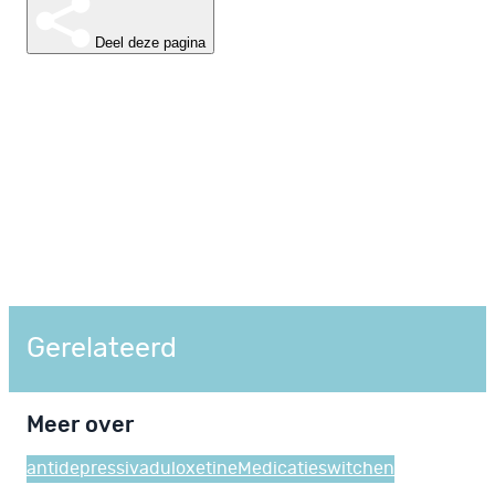
Deel deze pagina
Gerelateerd
Meer over
antidepressiva
duloxetine
Medicatie
switchen