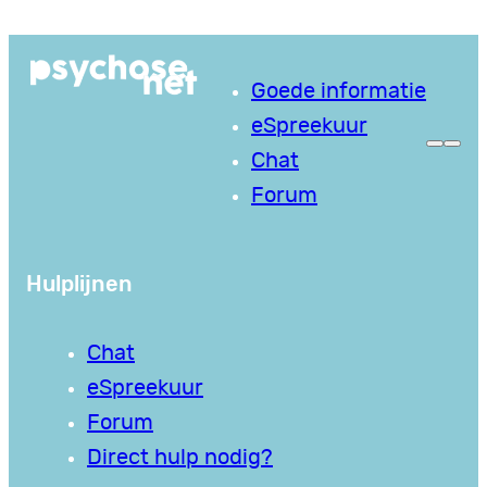
Ga
naar
Goede informatie
de
eSpreekuur
inhoud
Chat
Forum
Hulplijnen
Chat
eSpreekuur
Forum
Direct hulp nodig?