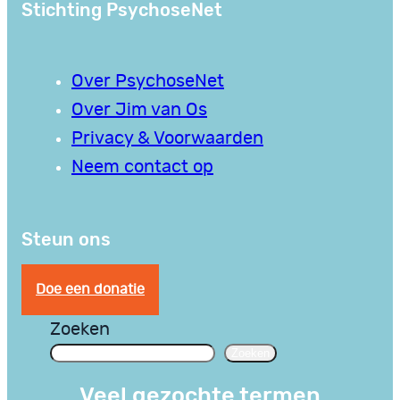
Stichting PsychoseNet
Over PsychoseNet
Over Jim van Os
Privacy & Voorwaarden
Neem contact op
Steun ons
Doe een donatie
Zoeken
Zoeken
Veel gezochte termen