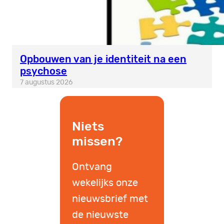
Opbouwen van je identiteit na een
psychose
7 augustus 2026
Niets
missen?
Ontvang
wekelijks onze
nieuwsbrief met
de nieuwste