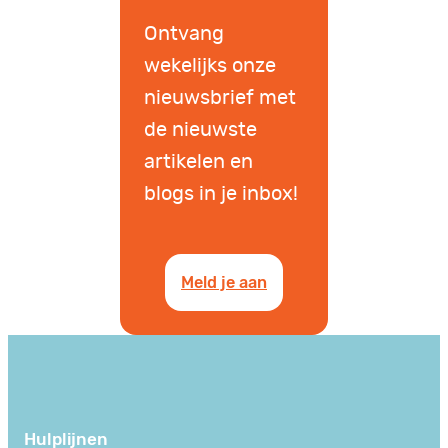
Ontvang
wekelijks onze
nieuwsbrief met
de nieuwste
artikelen en
blogs in je inbox!
Meld je aan
Hulplijnen