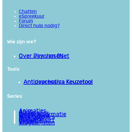
Chatten
eSpreekuur
Forum
Direct hulp nodig?
Wie zijn we?
Over PsychoseNet
Over Jim van Os
Tools
Antipsychotica Keuzetool
Antidepressiva Keuzetool
Series
Animaties
Apps
Bibliotheek
Goede informatie
Kennisbank
Mini college’s
Podcasts
Reviews
Sociale Kaart
Video’s
Vragenlijsten