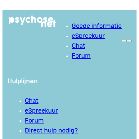
Ga
naar
Goede informatie
de
eSpreekuur
inhoud
Chat
Forum
Hulplijnen
Chat
eSpreekuur
Forum
Direct hulp nodig?