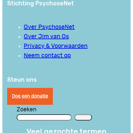
Stichting PsychoseNet
Over PsychoseNet
Over Jim van Os
Privacy & Voorwaarden
Neem contact op
Steun ons
Doe een donatie
Zoeken
Zoeken
Veel gezochte termen