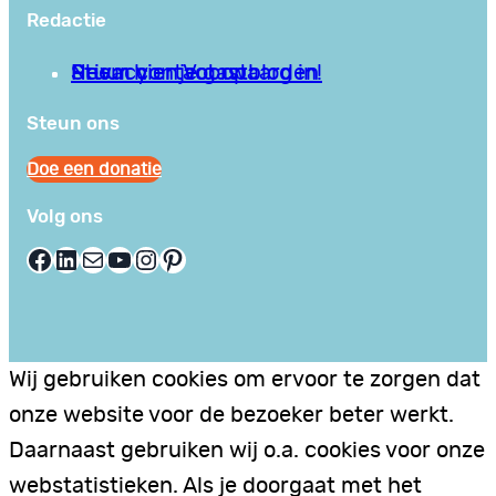
Redactie
Privacy en Voorwaarden
Stuur hier je gastblog in!
Neem contact op
Steun ons
Doe een donatie
Volg ons
Facebook
LinkedIn
E-mail
YouTube
Instagram
Pinterest
Wij gebruiken cookies om ervoor te zorgen dat
onze website voor de bezoeker beter werkt.
Daarnaast gebruiken wij o.a. cookies voor onze
webstatistieken. Als je doorgaat met het