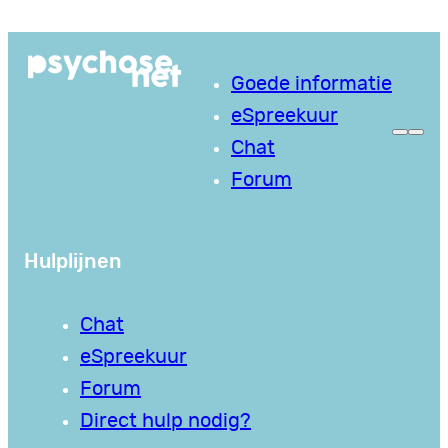
Ga
naar
Goede informatie
de
eSpreekuur
inhoud
Chat
Forum
Hulplijnen
Chat
eSpreekuur
Forum
Direct hulp nodig?