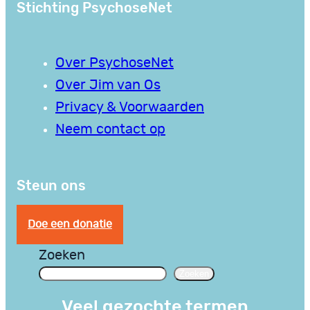
Stichting PsychoseNet
Over PsychoseNet
Over Jim van Os
Privacy & Voorwaarden
Neem contact op
Steun ons
Doe een donatie
Zoeken
Zoeken
Veel gezochte termen