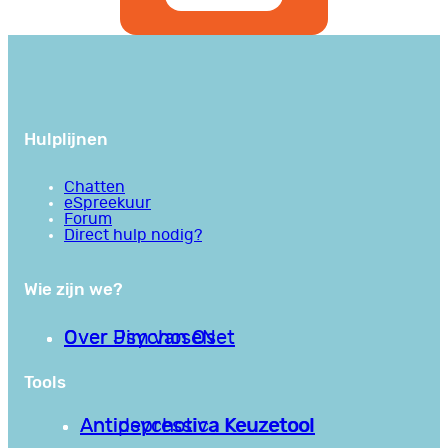
Hulplijnen
Chatten
eSpreekuur
Forum
Direct hulp nodig?
Wie zijn we?
Over PsychoseNet
Over Jim van Os
Tools
Antipsychotica Keuzetool
Antidepressiva Keuzetool