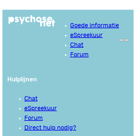
Ga
naar
Goede informatie
de
eSpreekuur
inhoud
Chat
Forum
Hulplijnen
Chat
eSpreekuur
Forum
Direct hulp nodig?