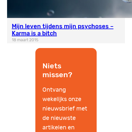
Mijn leven tijdens mijn psychoses –
Karma is a bitch
18 maart 2015
Niets
missen?
Ontvang
wekelijks onze
nieuwsbrief met
de nieuwste
artikelen en