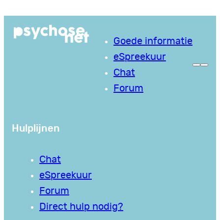
Ga
naar
Goede informatie
de
eSpreekuur
inhoud
Chat
Forum
Hulplijnen
Chat
eSpreekuur
Forum
Direct hulp nodig?