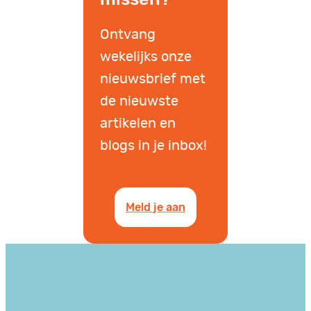
Ontvang
wekelijks onze
nieuwsbrief met
de nieuwste
artikelen en
blogs in je inbox!
Meld je aan