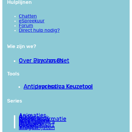
Hulplijnen
Chatten
eSpreekuur
Forum
Direct hulp nodig?
Wie zijn we?
Over PsychoseNet
Over Jim van Os
Tools
Antipsychotica Keuzetool
Antidepressiva Keuzetool
Series
Animaties
Apps
Bibliotheek
Goede informatie
Kennisbank
Mini college’s
Podcasts
Reviews
Sociale Kaart
Video’s
Vragenlijsten