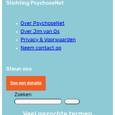
Stichting PsychoseNet
Over PsychoseNet
Over Jim van Os
Privacy & Voorwaarden
Neem contact op
Steun ons
Doe een donatie
Zoeken
Zoeken
Veel gezochte termen