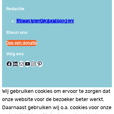
Redactie
Privacy en Voorwaarden
Stuur hier je gastblog in!
Neem contact op
Steun ons
Doe een donatie
Volg ons
Facebook
LinkedIn
E-mail
YouTube
Instagram
Pinterest
Wij gebruiken cookies om ervoor te zorgen dat
onze website voor de bezoeker beter werkt.
Daarnaast gebruiken wij o.a. cookies voor onze