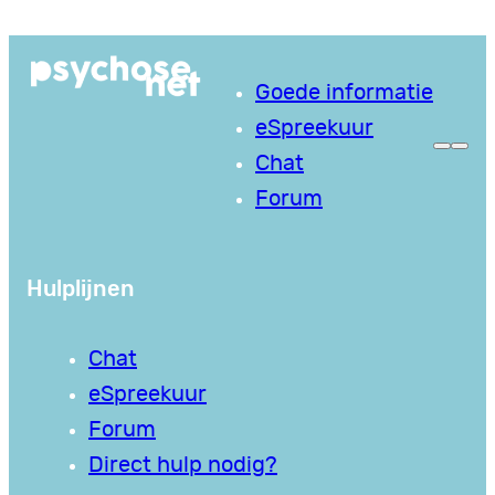
Ga
naar
Goede informatie
de
eSpreekuur
inhoud
Chat
Forum
Hulplijnen
Chat
eSpreekuur
Forum
Direct hulp nodig?