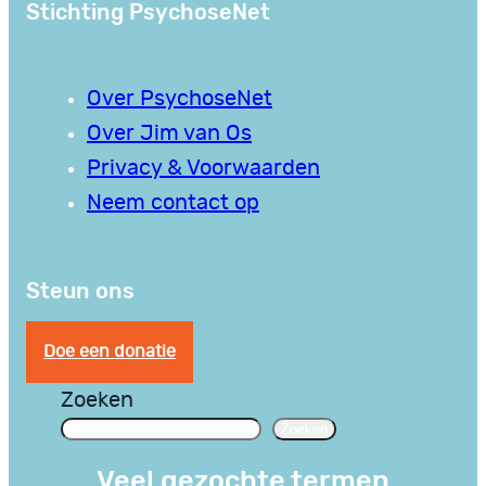
Stichting PsychoseNet
Over PsychoseNet
Over Jim van Os
Privacy & Voorwaarden
Neem contact op
Steun ons
Doe een donatie
Zoeken
Zoeken
Veel gezochte termen