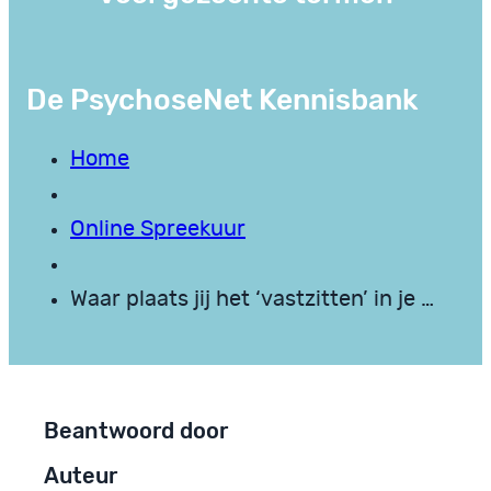
De PsychoseNet Kennisbank
Home
Online Spreekuur
Waar plaats jij het ‘vastzitten’ in je …
Beantwoord door
Auteur