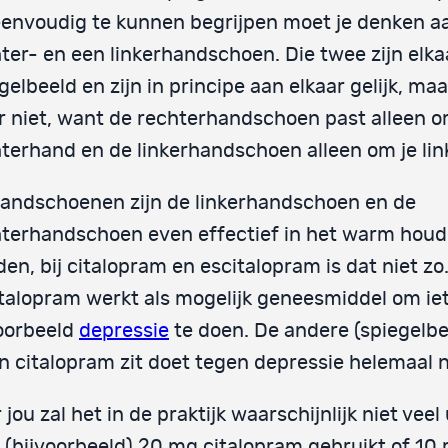
eenvoudig te kunnen begrijpen moet je denken a
ter- en een linkerhandschoen. Die twee zijn elka
gelbeeld en zijn in principe aan elkaar gelijk, ma
 niet, want de rechterhandschoen past alleen o
terhand en de linkerhandschoen alleen om je li
handschoenen zijn de linkerhandschoen en de
terhandschoen even effectief in het warm houd
en, bij citalopram en escitalopram is dat niet zo.
talopram werkt als mogelijk geneesmiddel om ie
oorbeeld
depressie
te doen. De andere (spiegelb
in citalopram zit doet tegen depressie helemaal n
 jou zal het in de praktijk waarschijnlijk niet vee
e (bijvoorbeeld) 20 mg citalopram gebruikt of 10