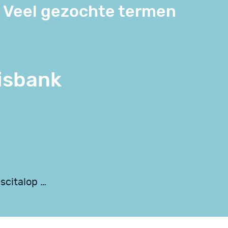
Veel gezochte termen
isbank
scitalop …