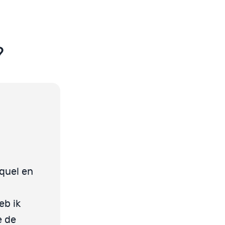
?
quel en
eb ik
e de