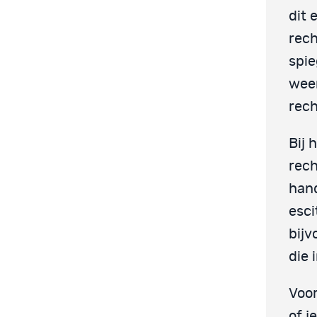
dit 
rech
spie
weer
rech
Bij 
rech
hand
esci
bijv
die 
Voor
of j