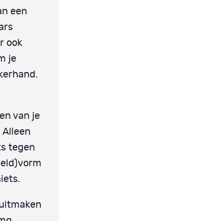
an een
ars
ar ook
m je
nkerhand.
en van je
 Alleen
ts tegen
eeld)vorm
iets.
l uitmaken
 mg