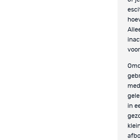
esci
hoev
Alle
inac
voor
Omda
gebr
medi
gele
in e
gezo
klei
afbo