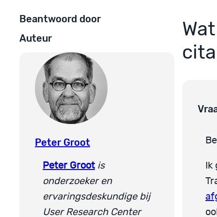
Beantwoord door
Wat
Auteur
cit
Vra
Be
Peter Groot
Peter Groot
is
Ik
onderzoeker en
Tr
ervaringsdeskundige bij
af
User Research Center
oo