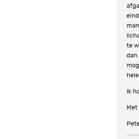
afga
eind
mani
lich
te w
dan 
moge
hele
Ik h
Met 
Pet