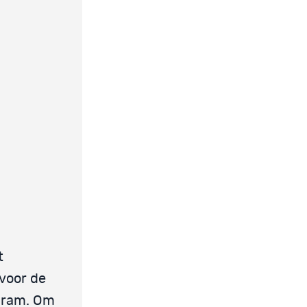
t
 voor de
opram. Om