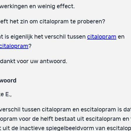
jwerkingen en weinig effect.
eft het zin om citalopram te proberen?
t is eigenlijk het verschil tussen
citalopram
en
citalopram
?
dankt voor uw antwoord.
woord
e E.,
verschil tussen citalopram en escitalopram is da
lopram voor de helft bestaat uit escitalopram en
t uit de inactieve spiegelbeeldvorm van escital