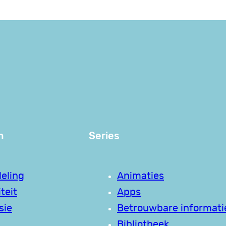
n
Series
eling
Animaties
teit
Apps
sie
Betrouwbare informati
Bibliotheek