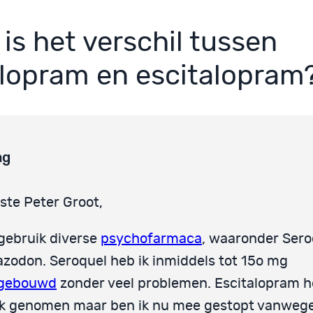
 is het verschil tussen
alopram en escitalopram
ag
ste Peter Groot,
 gebruik diverse
psychofarmaca
, waaronder Sero
azodon. Seroquel heb ik inmiddels tot 15o mg
gebouwd
zonder veel problemen. Escitalopram h
k genomen maar ben ik nu mee gestopt vanweg