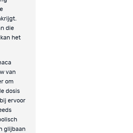
de
rijgt.
an die
 kan het
maca
uw van
er om
de dosis
bij ervoor
teeds
bolisch
n glijbaan