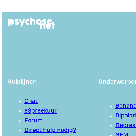
Ga
naar
de
inhoud
Hulplijnen
Onderwerpe
Chat
Behand
eSpreekuur
Bipolari
Forum
Depres
Direct hulp nodig?
GEM