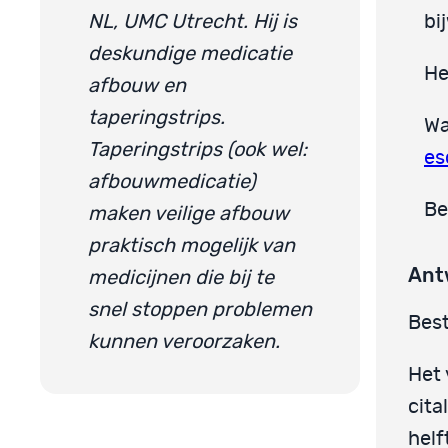
NL, UMC Utrecht. Hij is
bi
deskundige medicatie
He
afbouw en
taperingstrips.
Wa
Taperingstrips (ook wel:
es
afbouwmedicatie)
Be
maken veilige afbouw
praktisch mogelijk van
Ant
medicijnen die bij te
snel stoppen problemen
Best
kunnen veroorzaken.
Het 
cita
helf