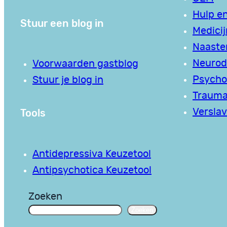
Hulp en
Stuur een blog in
Medici
Naaste
Neurodi
Voorwaarden gastblog
Psycho
Stuur je blog in
Traum
Tools
Verslav
Antidepressiva Keuzetool
Antipsychotica Keuzetool
Zoeken
Zoeken