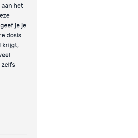
n aan het
deze
geef je je
re dosis
krijgt,
veel
 zelfs