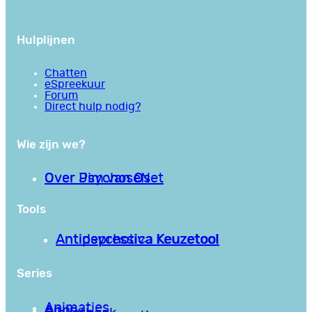
Hulplijnen
Chatten
eSpreekuur
Forum
Direct hulp nodig?
Wie zijn we?
Over PsychoseNet
Over Jim van Os
Tools
Antipsychotica Keuzetool
Antidepressiva Keuzetool
Series
Animaties
Apps