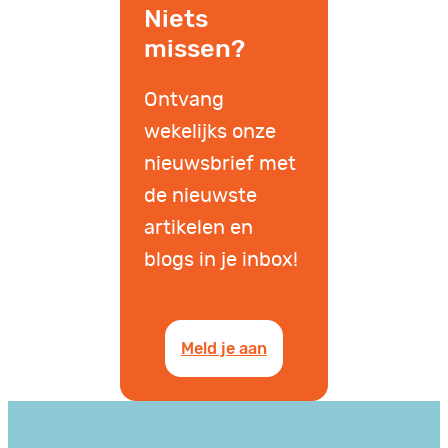
Niets
missen?
Ontvang
wekelijks onze
nieuwsbrief met
de nieuwste
artikelen en
blogs in je inbox!
Meld je aan