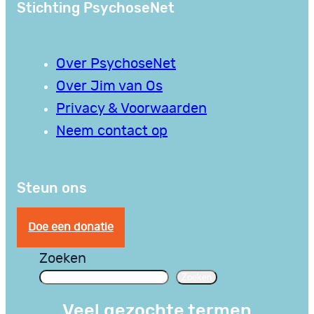
Stichting PsychoseNet
Over PsychoseNet
Over Jim van Os
Privacy & Voorwaarden
Neem contact op
Steun ons
Doe een donatie
Zoeken
Zoeken
Veel gezochte termen