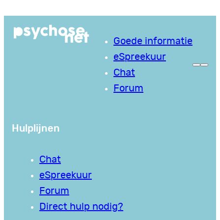
Ga
naar
Goede informatie
de
eSpreekuur
inhoud
Chat
Forum
Hulplijnen
Chat
eSpreekuur
Forum
Direct hulp nodig?