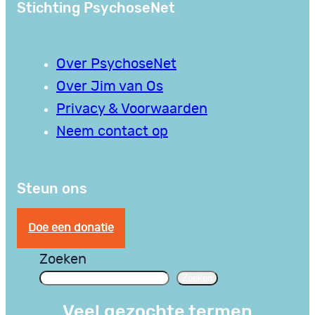
Stichting PsychoseNet
Over PsychoseNet
Over Jim van Os
Privacy & Voorwaarden
Neem contact op
Steun ons
Doe een donatie
Zoeken
Zoeken
Veel gezochte termen