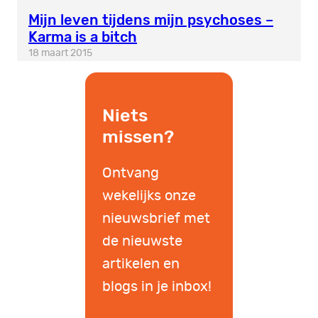
Mijn leven tijdens mijn psychoses –
Karma is a bitch
18 maart 2015
Niets
missen?
Ontvang
wekelijks onze
nieuwsbrief met
de nieuwste
artikelen en
blogs in je inbox!