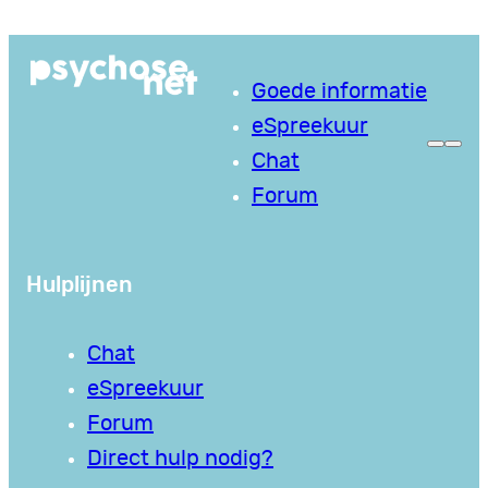
Ga
naar
Goede informatie
de
eSpreekuur
inhoud
Chat
Forum
Hulplijnen
Chat
eSpreekuur
Forum
Direct hulp nodig?