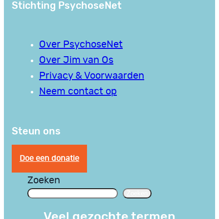
Stichting PsychoseNet
Over PsychoseNet
Over Jim van Os
Privacy & Voorwaarden
Neem contact op
Steun ons
Doe een donatie
Zoeken
Zoeken
Veel gezochte termen