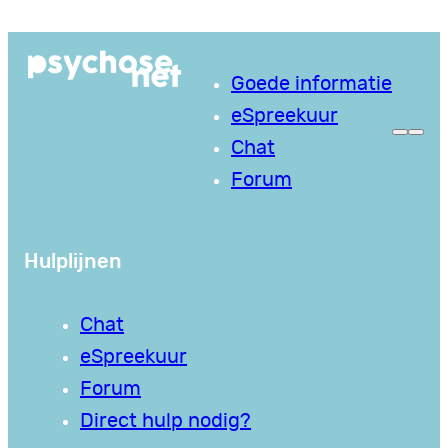
Ga
naar
Goede informatie
de
eSpreekuur
inhoud
Chat
Forum
Hulplijnen
Chat
eSpreekuur
Forum
Direct hulp nodig?