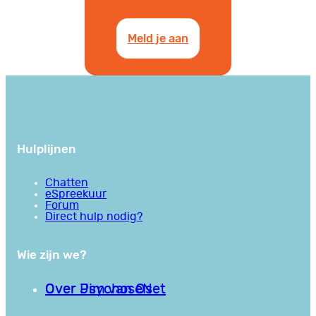
Meld je aan
Hulplijnen
Chatten
eSpreekuur
Forum
Direct hulp nodig?
Wie zijn we?
Over PsychoseNet
Over Jim van Os