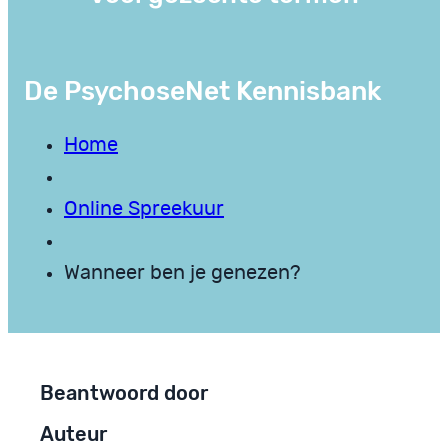
De PsychoseNet Kennisbank
Home
Online Spreekuur
Wanneer ben je genezen?
Beantwoord door
Auteur