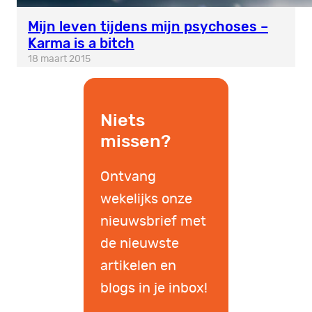
Mijn leven tijdens mijn psychoses –
Karma is a bitch
18 maart 2015
Niets
missen?
Ontvang
wekelijks onze
nieuwsbrief met
de nieuwste
artikelen en
blogs in je inbox!