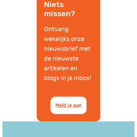
Niets
missen?
Ontvang
wekelijks onze
nieuwsbrief met
de nieuwste
artikelen en
blogs in je inbox!
Meld je aan