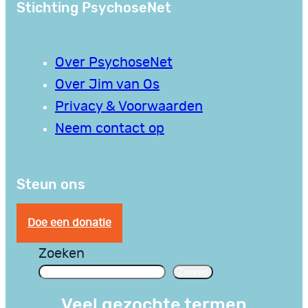
Stichting PsychoseNet
Over PsychoseNet
Over Jim van Os
Privacy & Voorwaarden
Neem contact op
Steun ons
Doe een donatie
Zoeken
Zoeken
Veel gezochte termen