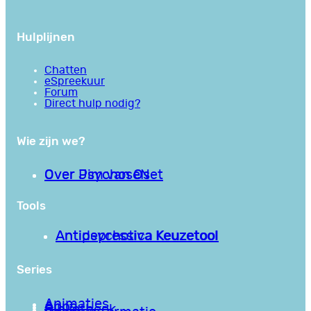
Hulplijnen
Chatten
eSpreekuur
Forum
Direct hulp nodig?
Wie zijn we?
Over PsychoseNet
Over Jim van Os
Tools
Antipsychotica Keuzetool
Antidepressiva Keuzetool
Series
Animaties
Apps
Bibliotheek