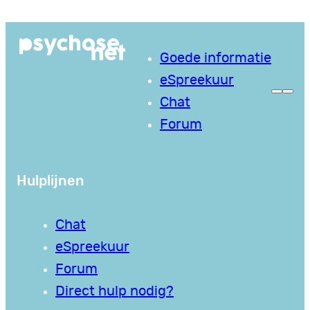
Ga
naar
Goede informatie
de
eSpreekuur
inhoud
Chat
Forum
Hulplijnen
Chat
eSpreekuur
Forum
Direct hulp nodig?