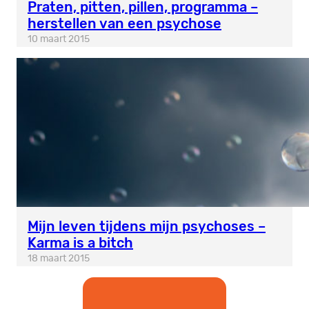
Praten, pitten, pillen, programma –
herstellen van een psychose
10 maart 2015
Mijn leven tijdens mijn psychoses –
Karma is a bitch
18 maart 2015