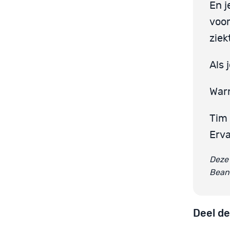
En j
voo
ziek
Als 
War
Tim
Erv
Deze 
Bean
Deel de