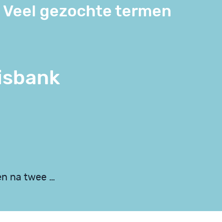
Veel gezochte termen
isbank
en na twee …