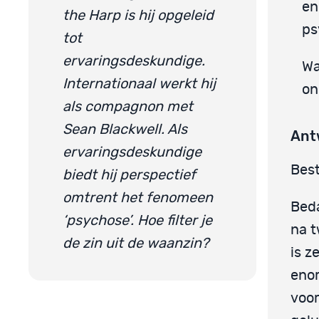
en
the Harp is hij opgeleid
ps
tot
ervaringsdeskundige.
Wa
Internationaal werkt hij
on
als compagnon met
Sean Blackwell. Als
Ant
ervaringsdeskundige
Best
biedt hij perspectief
omtrent het fenomeen
Beda
‘psychose’. Hoe filter je
na t
de zin uit de waanzin?
is z
enor
voo