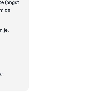
te (angst
om de
n je.
20