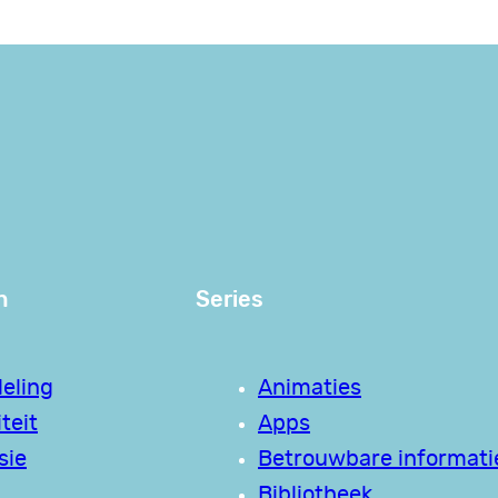
n
Series
eling
Animaties
teit
Apps
sie
Betrouwbare informati
Bibliotheek