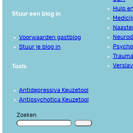
Hulp en
Stuur een blog in
Medici
Naaste
Neurodi
Voorwaarden gastblog
Psycho
Stuur je blog in
Traum
Tools
Verslav
Antidepressiva Keuzetool
Antipsychotica Keuzetool
Zoeken
Zoeken