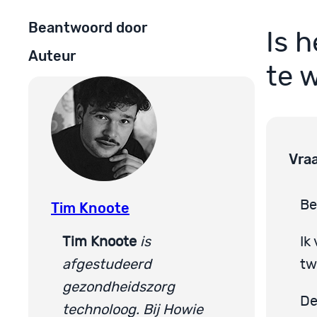
Beantwoord door
Is 
Auteur
te 
Vra
Be
Tim Knoote
Tim Knoote
is
Ik
afgestudeerd
t
gezondheidszorg
De
technoloog. Bij Howie