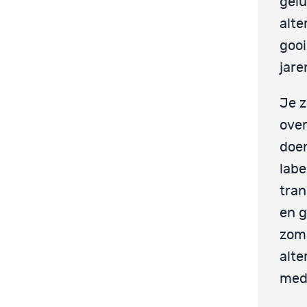
gelu
alte
gooi
jare
Je z
over
doen
labe
tran
en g
zoma
alte
medi