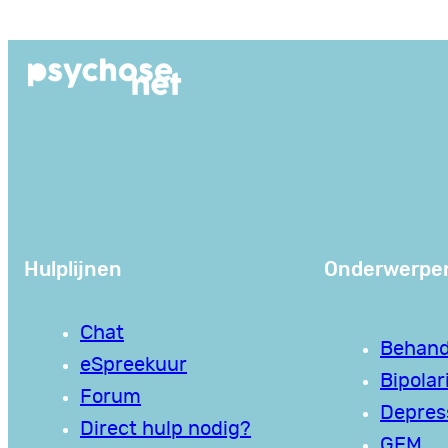
Ga
naar
de
inhoud
Hulplijnen
Onderwerpe
Chat
Behand
eSpreekuur
Bipolari
Forum
Depres
Direct hulp nodig?
GEM