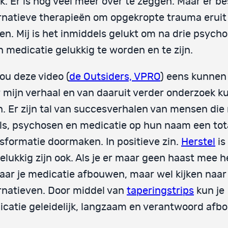
k. Er is nog veel meer over te zeggen. Maar er b
rnatieve therapieën om opgekropte trauma eruit
en. Mij is het inmiddels gelukt om na drie psych
n medicatie gelukkig te worden en te zijn.
ou deze video (
de Outsiders, VPRO
) eens kunnen
 mijn verhaal en van daaruit verder onderzoek 
. Er zijn tal van succesverhalen van mensen die
ls, psychosen en medicatie op hun naam een tot
sformatie doormaken. In positieve zin.
Herstel
is
elukkig zijn ook. Als je er maar geen haast mee h
ar je medicatie afbouwen, maar wel kijken naar
rnatieven. Door middel van
taperingstrips
kun je
catie geleidelijk, langzaam en verantwoord afb