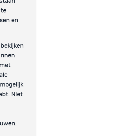
estaan
 te
osen en
 bekijken
kunnen
 met
ale
 mogelijk
ebt. Niet
ouwen.