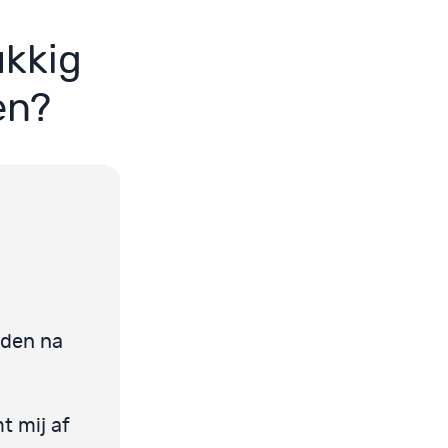
ukkig
en?
rden na
t mij af