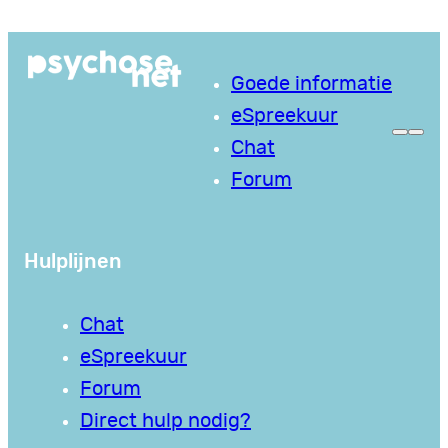
Ga
naar
Goede informatie
de
eSpreekuur
inhoud
Chat
Forum
Hulplijnen
Chat
eSpreekuur
Forum
Direct hulp nodig?