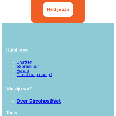
Meld je aan
Hulplijnen
Chatten
eSpreekuur
Forum
Direct hulp nodig?
Wie zijn we?
Over PsychoseNet
Over Jim van Os
Tools