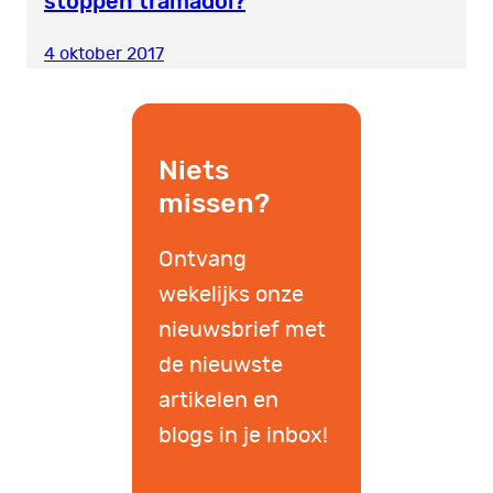
stoppen tramadol?
4 oktober 2017
Niets
missen?
Ontvang
wekelijks onze
nieuwsbrief met
de nieuwste
artikelen en
blogs in je inbox!