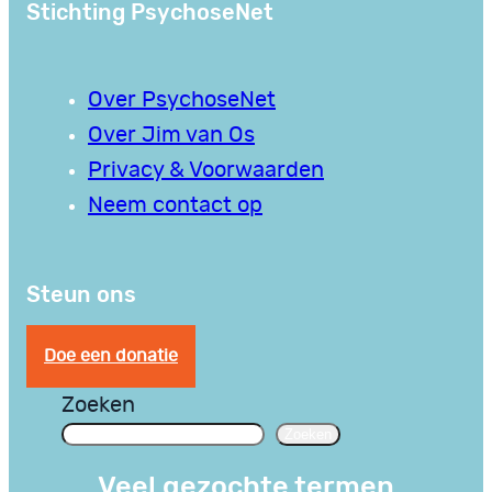
Stichting PsychoseNet
Over PsychoseNet
Over Jim van Os
Privacy & Voorwaarden
Neem contact op
Steun ons
Doe een donatie
Zoeken
Zoeken
Veel gezochte termen