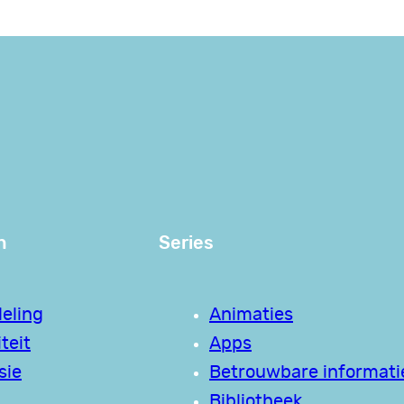
n
Series
eling
Animaties
teit
Apps
sie
Betrouwbare informati
Bibliotheek