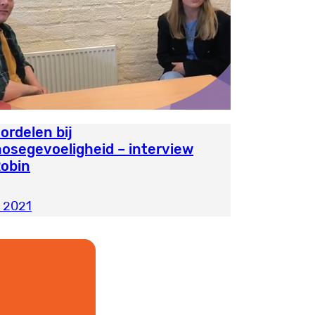
ordelen bij
osegevoeligheid – interview
obin
 2021