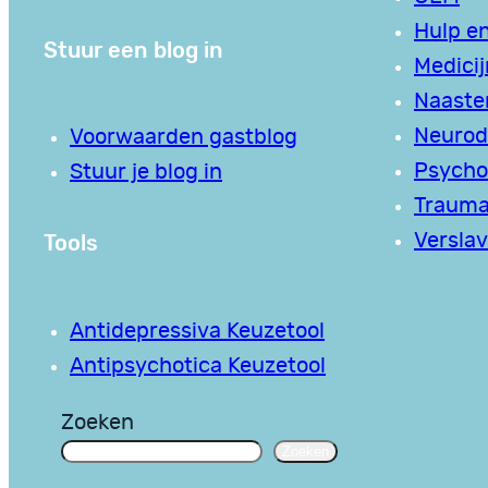
Hulp en
Stuur een blog in
Medici
Naaste
Neurodi
Voorwaarden gastblog
Psycho
Stuur je blog in
Traum
Tools
Verslav
Antidepressiva Keuzetool
Antipsychotica Keuzetool
Zoeken
Zoeken