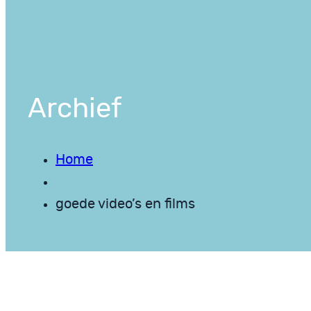
Archief
Home
goede video’s en films