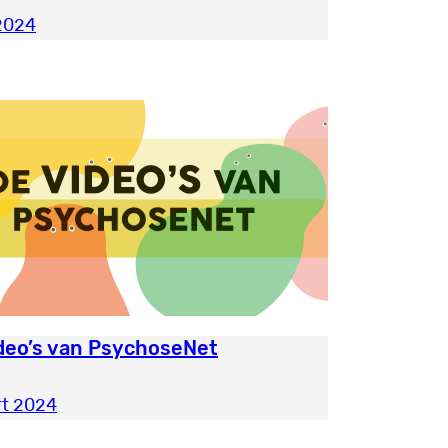
 2024
deo’s van PsychoseNet
rt 2024