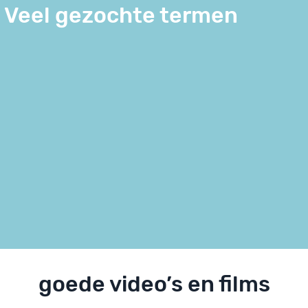
Veel gezochte termen
goede video’s en films