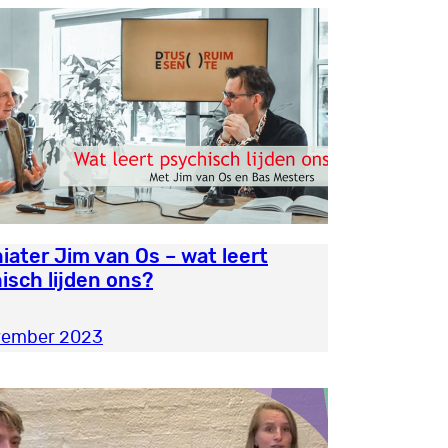
iater Jim van Os – wat leert
isch lijden ons?
vember 2023