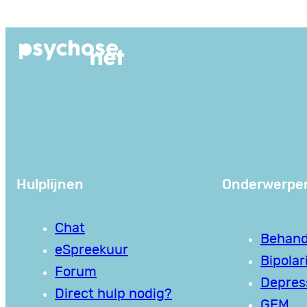
Ga
naar
de
inhoud
Hulplijnen
Onderwerpe
Chat
Behand
eSpreekuur
Bipolari
Forum
Depres
Direct hulp nodig?
GEM