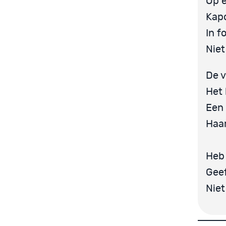
Op e
Kapo
In f
Niet
De v
Het 
Een 
Haa
Heb 
Geef
Niet