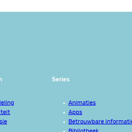
n
Series
eling
Animaties
teit
Apps
sie
Betrouwbare informati
Bibliotheek