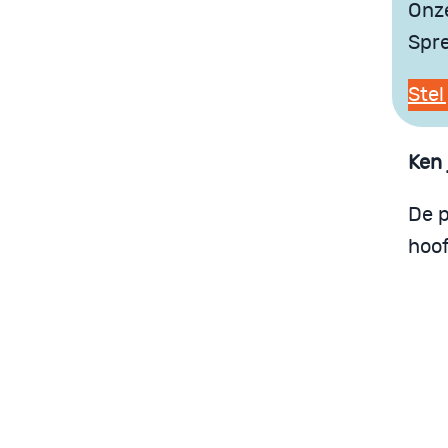
Onze
Spre
Stel
Ken 
De p
hoo