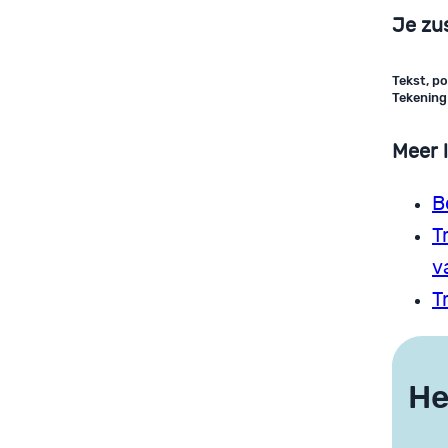
Je zu
Tekst, po
Tekening
Meer 
B
T
v
T
He