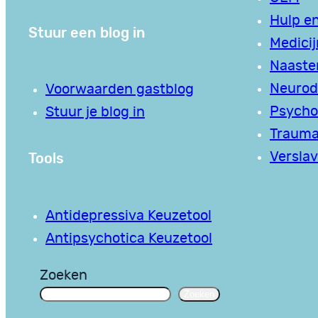
Hulp en
Stuur een blog in
Medici
Naaste
Neurodi
Voorwaarden gastblog
Psycho
Stuur je blog in
Traum
Tools
Verslav
Antidepressiva Keuzetool
Antipsychotica Keuzetool
Zoeken
Zoeken