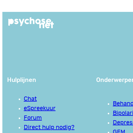
Ga
naar
de
inhoud
Hulplijnen
Onderwerpe
Chat
Behand
eSpreekuur
Bipolari
Forum
Depres
Direct hulp nodig?
GEM