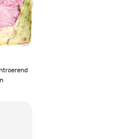
ontroerend
en