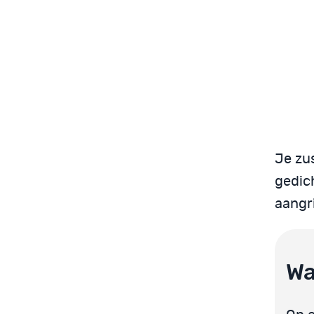
Je zu
gedic
aangr
Wa