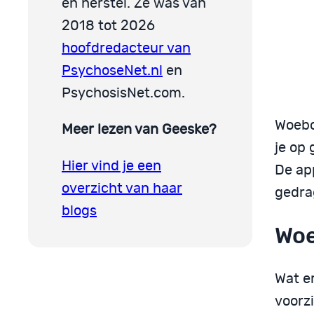
en herstel. Ze was van
2018 tot 2026
hoofdredacteur van
PsychoseNet.nl
en
PsychosisNet.com.
Woebo
Meer lezen van Geeske?
je op 
Hier vind je een
De ap
overzicht van haar
gedra
blogs
Woe
Wat er
voorz