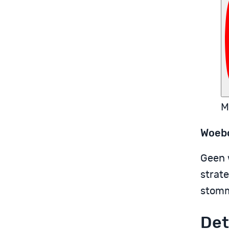
M
Woebo
Geen 
strat
stomm
Det