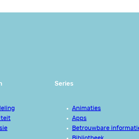
n
Series
eling
Animaties
teit
Apps
sie
Betrouwbare informati
Bibliotheek