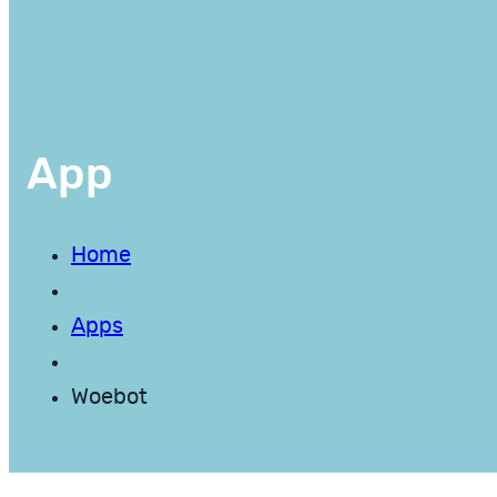
App
Home
Apps
Woebot