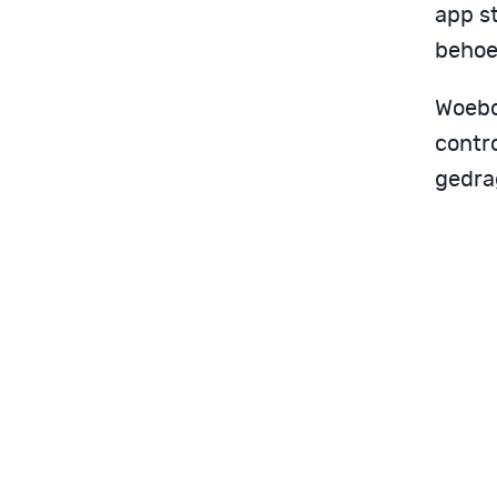
app st
behoe
Woebo
contr
gedra