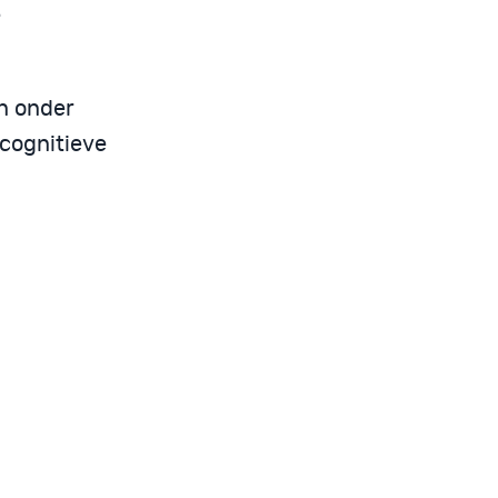
e
n onder
cognitieve