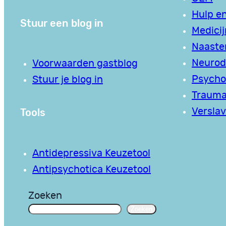
Hulp en
Stuur een blog in
Medici
Naaste
Neurodi
Voorwaarden gastblog
Psycho
Stuur je blog in
Traum
Tools
Verslav
Antidepressiva Keuzetool
Antipsychotica Keuzetool
Zoeken
Zoeken