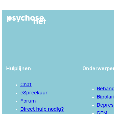
Ga
naar
de
inhoud
Hulplijnen
Onderwerpe
Chat
Behand
eSpreekuur
Bipolari
Forum
Depres
Direct hulp nodig?
GEM