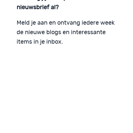
nieuwsbrief al?
Meld je aan en ontvang iedere week
de nieuwe blogs en interessante
items in je inbox.
Blijf op de hoogte
Iedere week nieuws in je inbox
Mis geen bijdragen!
Blijf op de hoogte!
Iedere week nieuws
Mis geen bijdragen