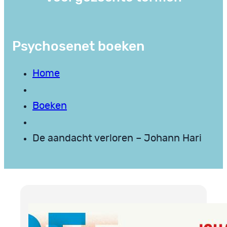
Psychosenet boeken
Home
Boeken
De aandacht verloren – Johann Hari