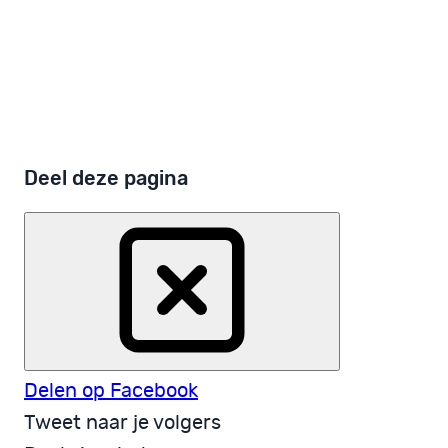
je inbox?
Lees de PsychoseNet Nieuwsbrief
Ontvang de PsychoseNet nieuwsbrief
Ik wil de PsychoseNet nieuwsbrief
Deel deze pagina
Delen op Facebook
Tweet naar je volgers