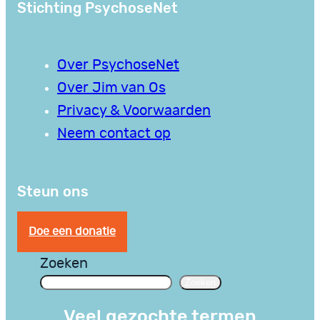
Stichting PsychoseNet
Over PsychoseNet
Over Jim van Os
Privacy & Voorwaarden
Neem contact op
Steun ons
Doe een donatie
Zoeken
Zoeken
Veel gezochte termen