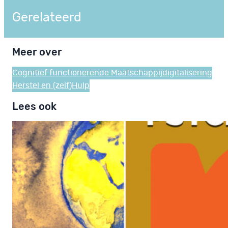
Gerelateerd
Meer over
Cognitief functioneren
de Maatschappij
digitalisering
Herstel en (zelf)Hulp
Lees ook