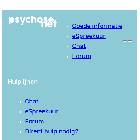
Ga
naar
Goede informatie
de
eSpreekuur
inhoud
Chat
Forum
Hulplijnen
Chat
eSpreekuur
Forum
Direct hulp nodig?