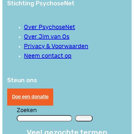
Stichting PsychoseNet
Over PsychoseNet
Over Jim van Os
Privacy & Voorwaarden
Neem contact op
Steun ons
Doe een donatie
Zoeken
Zoeken
Veel gezochte termen