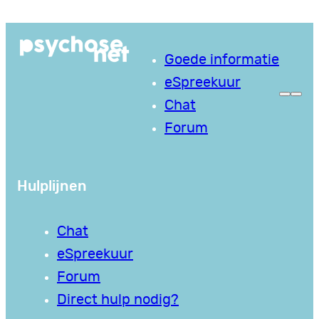
Ga
naar
Goede informatie
de
eSpreekuur
inhoud
Chat
Forum
Hulplijnen
Chat
eSpreekuur
Forum
Direct hulp nodig?