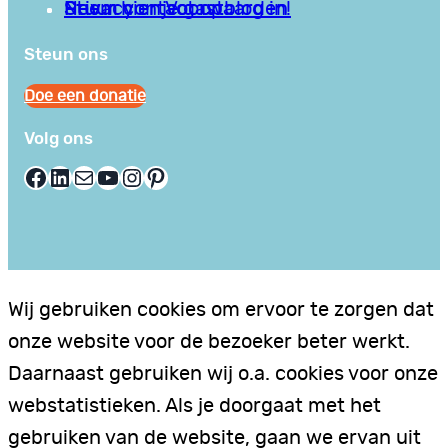
Privacy en Voorwaarden
Stuur hier je gastblog in!
Neem contact op
Steun ons
Doe een donatie
Volg ons
Facebook
LinkedIn
E-mail
YouTube
Instagram
Pinterest
Wij gebruiken cookies om ervoor te zorgen dat
onze website voor de bezoeker beter werkt.
Daarnaast gebruiken wij o.a. cookies voor onze
webstatistieken. Als je doorgaat met het
gebruiken van de website, gaan we ervan uit