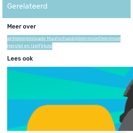
Gerelateerd
Meer over
antidepressiva
de Maatschappij
depressie
Depressie
Herstel en (zelf)Hulp
Lees ook