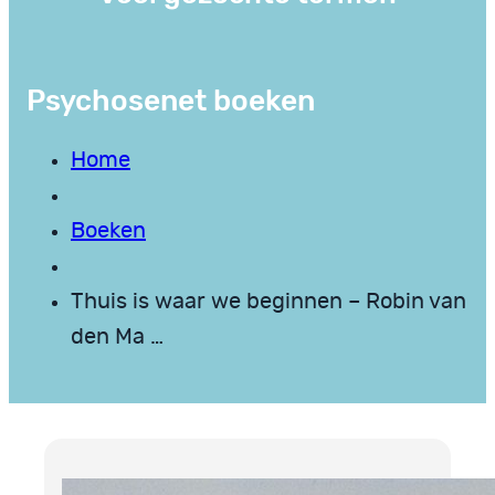
Psychosenet boeken
Home
Boeken
Thuis is waar we beginnen – Robin van
den Ma …