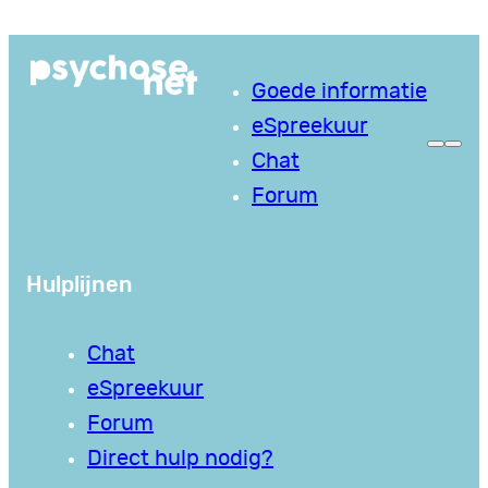
Ga
naar
Goede informatie
de
eSpreekuur
inhoud
Chat
Forum
Hulplijnen
Chat
eSpreekuur
Forum
Direct hulp nodig?