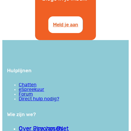
Meld je aan
Hulplijnen
Chatten
eSpreekuur
Forum
Direct hulp nodig?
Wie zijn we?
Over PsychoseNet
Over Jim van Os