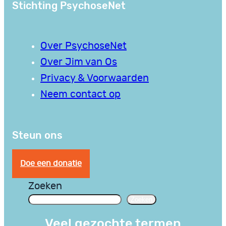
Stichting PsychoseNet
Over PsychoseNet
Over Jim van Os
Privacy & Voorwaarden
Neem contact op
Steun ons
Doe een donatie
Zoeken
Zoeken
Veel gezochte termen