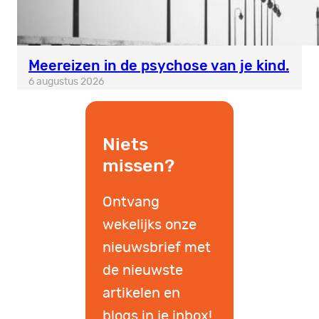
Meereizen in de psychose van je kind.
6 augustus 2026
Niets
missen?
Ontvang
wekelijks onze
nieuwsbrief met
de nieuwste
artikelen en
blogs in je inbox!