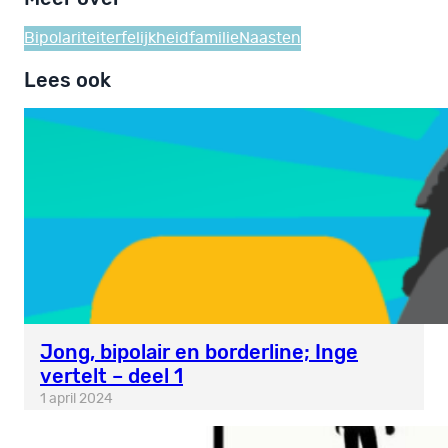
Bipolariteit
erfelijkheid
familie
Naasten
Lees ook
Jong, bipolair en borderline; Inge
vertelt – deel 1
1 april 2024