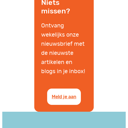
Niets
missen?
Ontvang
wekelijks onze
nieuwsbrief met
de nieuwste
artikelen en
blogs in je inbox!
Meld je aan