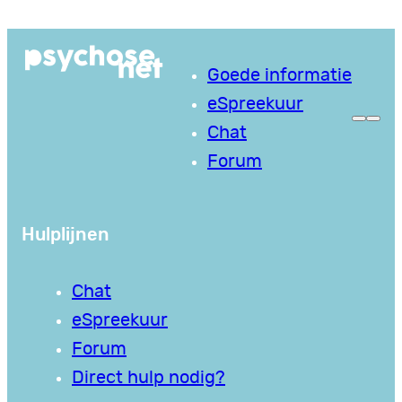
Ga
naar
Goede informatie
de
eSpreekuur
inhoud
Chat
Forum
Hulplijnen
Chat
eSpreekuur
Forum
Direct hulp nodig?