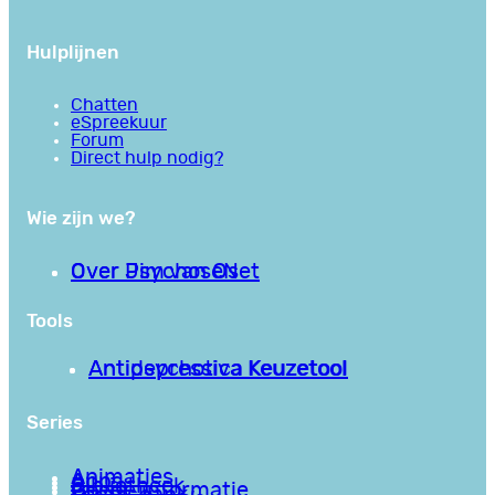
Hulplijnen
Chatten
eSpreekuur
Forum
Direct hulp nodig?
Wie zijn we?
Over PsychoseNet
Over Jim van Os
Tools
Antipsychotica Keuzetool
Antidepressiva Keuzetool
Series
Animaties
Apps
Bibliotheek
Goede informatie
Kennisbank