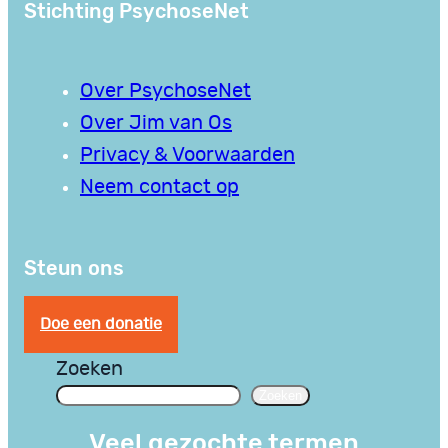
Stichting PsychoseNet
Over PsychoseNet
Over Jim van Os
Privacy & Voorwaarden
Neem contact op
Steun ons
Doe een donatie
Zoeken
Zoeken
Veel gezochte termen