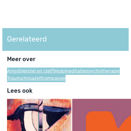
Gerelateerd
Meer over
Angst
Herstel en (zelf)Hulp
meditatie
psychotherapie
Trauma
Yoga
zelfcompassie
Lees ook