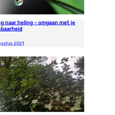
g naar heling – omgaan met je
baarheid
gustus 2021