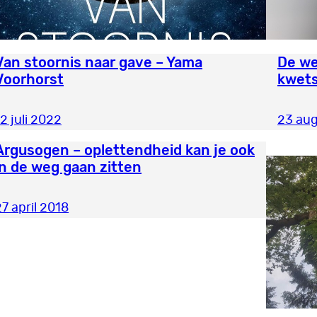
Van stoornis naar gave – Yama
De we
Voorhorst
kwets
2 juli 2022
23 au
Argusogen – oplettendheid kan je ook
in de weg gaan zitten
27 april 2018