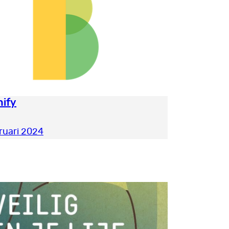
ify
ruari 2024