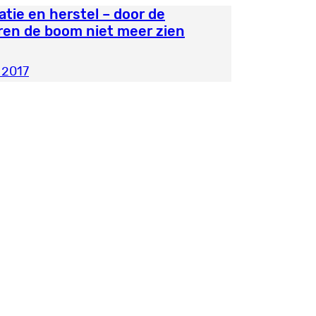
atie en herstel – door de
ren de boom niet meer zien
i 2017