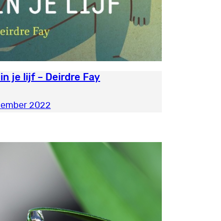
 in je lijf – Deirdre Fay
cember 2022