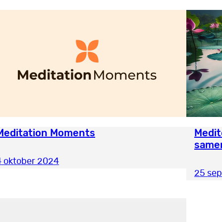
Meditation Moments
Medit
same
4 oktober 2024
25 se