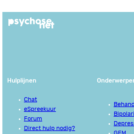
Ga
naar
de
inhoud
Hulplijnen
Onderwerpe
Chat
Behand
eSpreekuur
Bipolari
Forum
Depres
Direct hulp nodig?
GEM