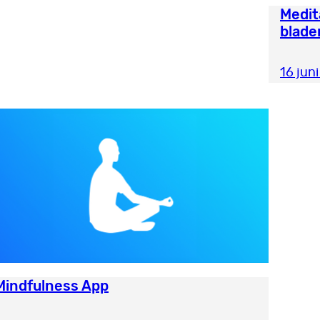
Medit
blade
16 jun
Mindfulness App