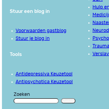
Hulp en
Stuur een blog in
Medici
Naaste
Neurodi
Voorwaarden gastblog
Psycho
Stuur je blog in
Traum
Tools
Verslav
Antidepressiva Keuzetool
Antipsychotica Keuzetool
Zoeken
Zoeken