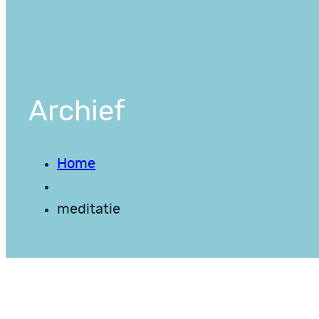
Archief
Home
meditatie