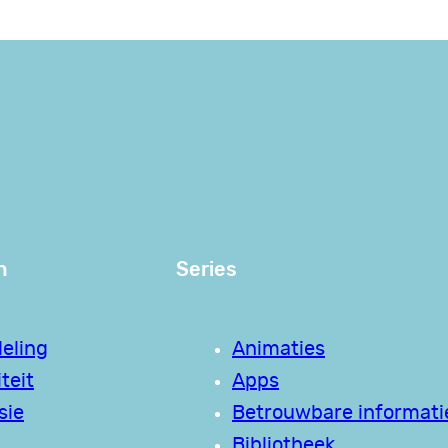
n
Series
eling
Animaties
teit
Apps
sie
Betrouwbare informati
Bibliotheek