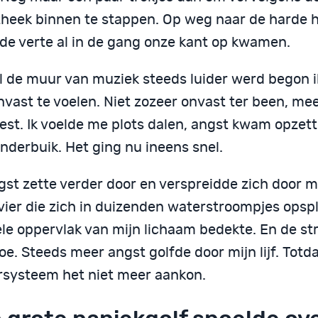
theek binnen te stappen. Op weg naar de harde 
 de verte al in de gang onze kant op kwamen.
jl de muur van muziek steeds luider werd begon i
nvast te voelen. Niet zozeer onvast ter been, me
est. Ik voelde me plots dalen, angst kwam
opzett
nderbuik. Het ging nu ineens snel.
st zette verder door en verspreidde zich door mijn
vier die zich in duizenden waterstroompjes opspl
ele oppervlak van mijn lichaam bedekte. En de s
e. Steeds meer angst golfde door mijn lijf. Totd
rsysteem het niet meer aankon.