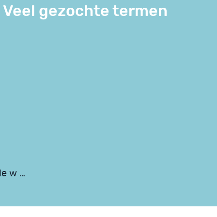
Veel gezochte termen
de w …