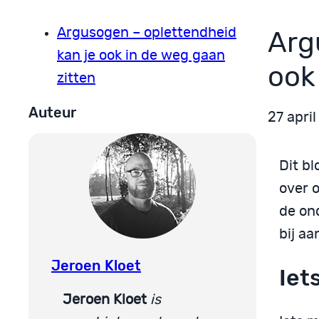
Argusogen – oplettendheid
Arg
kan je ook in de weg gaan
ook
zitten
Auteur
27 apri
Dit b
over o
de on
bij aa
Jeroen Kloet
Iet
Jeroen Kloet
is