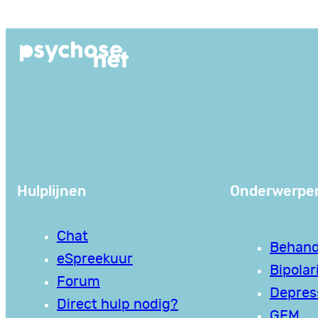
Ga
naar
de
inhoud
Hulplijnen
Onderwerpe
Chat
Behand
eSpreekuur
Bipolari
Forum
Depres
Direct hulp nodig?
GEM