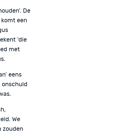
houden’. De
n komt een
gus
ekent ‘die
goed met
s.
an’ eens
n onschuld
 was.
ah,
eld. We
n zouden