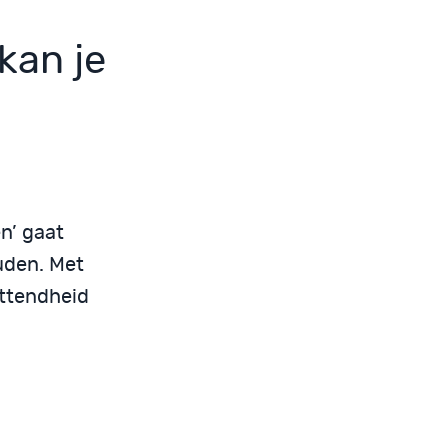
kan je
n’ gaat
uden. Met
ettendheid