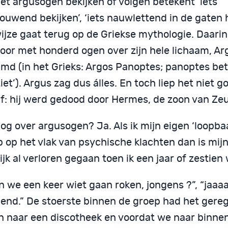
et argusogen bekijken of volgen betekent ‘iets
ouwend bekijken’, ‘iets nauwlettend in de gaten 
ijze gaat terug op de Griekse mythologie. Daari
voor met honderd ogen over zijn hele lichaam, Ar
md (in het Grieks: Argos Panoptes; panoptes bet
ziet’). Argus zag dus álles. En toch liep het niet 
f: hij werd gedood door Hermes, de zoon van Zeu
og over argusogen? Ja. Als ik mijn eigen ‘loopba
p op het vlak van psychische klachten dan is mij
ijk al verloren gegaan toen ik een jaar of zestien
n we een keer wiet gaan roken, jongens ?”, “jaaa
end.” De stoerste binnen de groep had het gereg
n naar een discotheek en voordat we naar binne