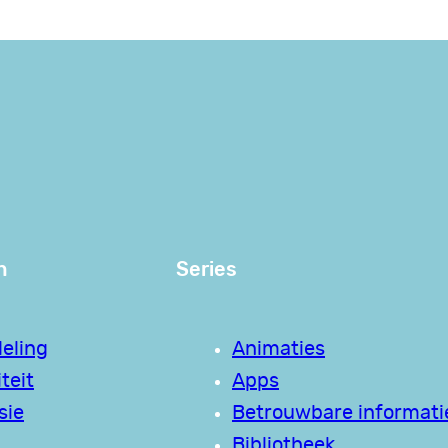
n
Series
eling
Animaties
teit
Apps
sie
Betrouwbare informati
Bibliotheek