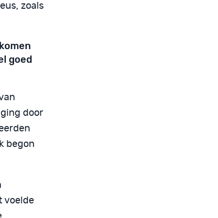
eus, zoals
t komen
el goed
 van
 ging door
beerden
ik begon
n
t voelde
e