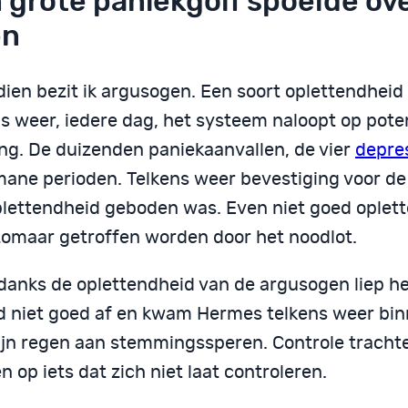
 grote paniekgolf spoelde ov
en
ien bezit ik argusogen. Een soort oplettendheid 
ns weer, iedere dag, het systeem naloopt op pote
ing. De duizenden paniekaanvallen, de vier
depre
ane perioden. Telkens weer bevestiging voor d
plettendheid geboden was. Even niet goed oplett
zomaar getroffen worden door het noodlot.
danks de oplettendheid van de argusogen liep he
d niet goed af en kwam Hermes telkens weer bin
ijn regen aan stemmingssperen. Controle tracht
 op iets dat zich niet laat controleren.