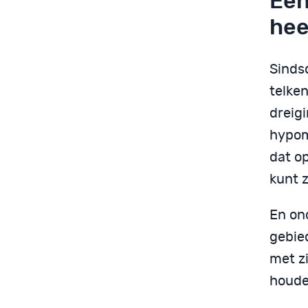
Een
he
Sindsd
telke
dreig
hypom
dat o
kunt 
En on
gebie
met z
houden