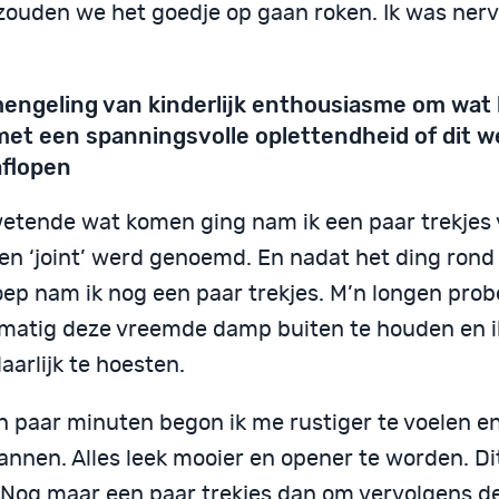
zouden we het goedje op gaan roken. Ik was nerv
engeling van kinderlijk enthousiasme om wa
met een spanningsvolle oplettendheid of dit w
aflopen
wetende wat komen ging nam ik een paar trekjes
en ‘joint’ werd genoemd. En nadat het ding rond
oep nam ik nog een paar trekjes. M’n longen pro
xmatig deze vreemde damp buiten te houden en 
arlijk te hoesten.
n paar minuten begon ik me rustiger te voelen e
annen. Alles leek mooier en opener te worden. Di
 Nog maar een paar trekjes dan om vervolgens d