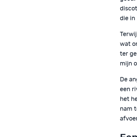
disco
die in
Terwi
wat o
ter ge
mijn o
De ang
een ri
het h
nam to
afvoe