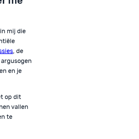
er me
in mij die
ntiële
ssies
, de
e argusogen
en en je
t op dit
nen vallen
en te