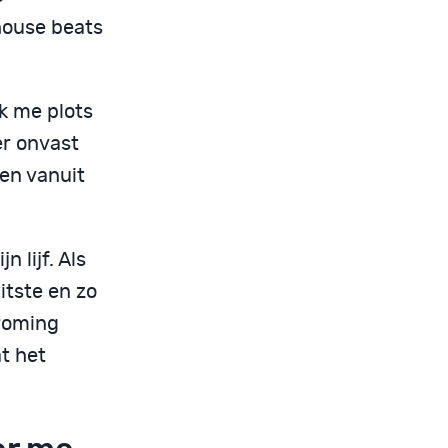
house beats
k me plots
er onvast
en vanuit
 lijf. Als
itste en zo
troming
at het