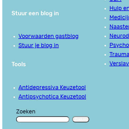
Hulp en
Stuur een blog in
Medici
Naaste
Neurodi
Voorwaarden gastblog
Psycho
Stuur je blog in
Traum
Tools
Verslav
Antidepressiva Keuzetool
Antipsychotica Keuzetool
Zoeken
Zoeken