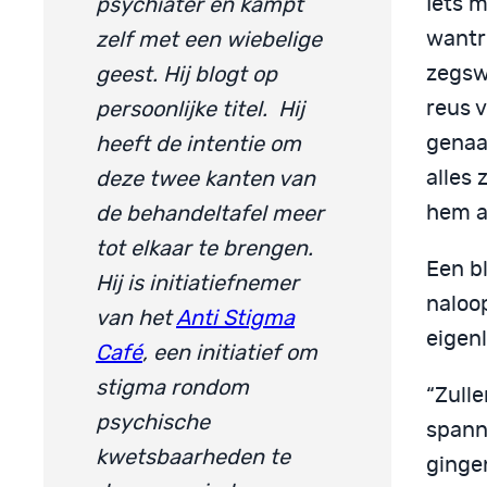
Iets m
psychiater en kampt
wantr
zelf met een wiebelige
zegsw
geest. Hij blogt op
reus 
persoonlijke titel. Hij
genaa
heeft de intentie om
alles 
deze twee kanten van
hem a
de behandeltafel meer
tot elkaar te brengen.
Een bl
Hij is initiatiefnemer
naloo
van het
Anti Stigma
eigenl
Café
, een initiatief om
stigma rondom
“Zulle
psychische
spann
kwetsbaarheden te
ginge