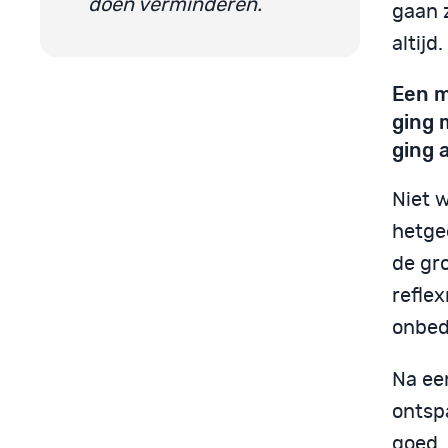
doen verminderen.
gaan 
altijd.
Een m
ging 
ging 
Niet 
hetge
de gr
refle
onbeda
Na ee
ontsp
goed.