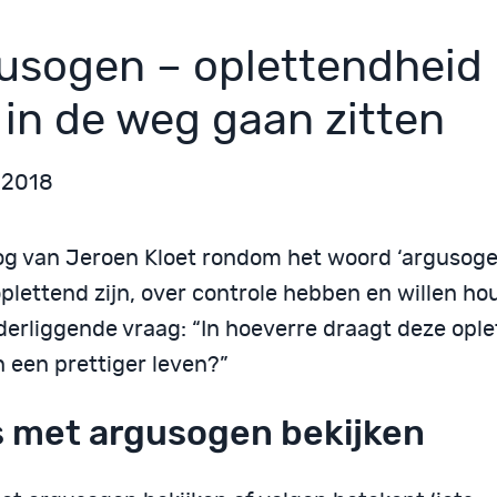
usogen – oplettendheid 
 in de weg gaan zitten
l 2018
log van Jeroen Kloet rondom het woord ‘argusoge
plettend zijn, over controle hebben en willen ho
derliggende vraag: “In hoeverre draagt deze opl
n een prettiger leven?”
s met argusogen bekijken