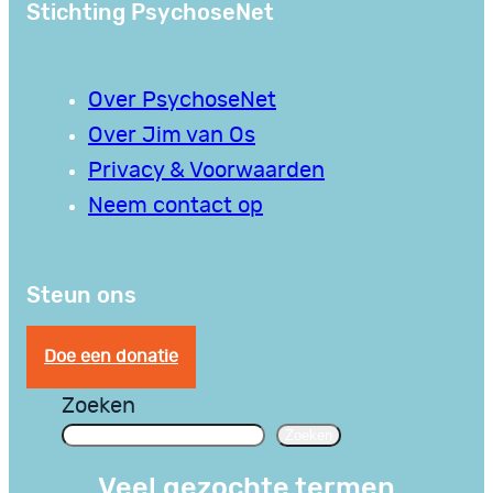
Stichting PsychoseNet
Over PsychoseNet
Over Jim van Os
Privacy & Voorwaarden
Neem contact op
Steun ons
Doe een donatie
Zoeken
Zoeken
Veel gezochte termen