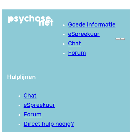
Ga
naar
Goede informatie
de
eSpreekuur
inhoud
Chat
Forum
Hulplijnen
Chat
eSpreekuur
Forum
Direct hulp nodig?