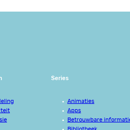
n
Series
eling
Animaties
teit
Apps
sie
Betrouwbare informati
Bibliotheek