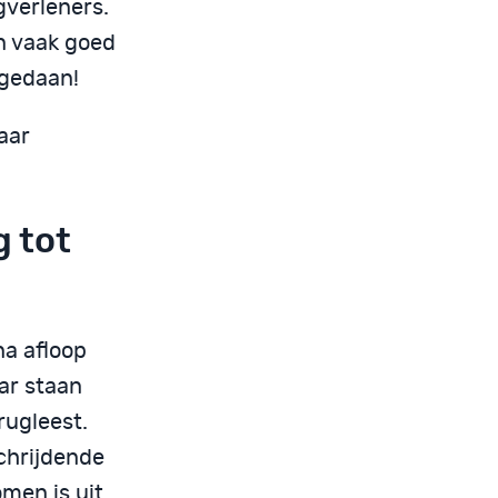
gverleners.
n vaak goed
pgedaan!
jaar
g tot
na afloop
ar staan
erugleest.
chrijdende
men is uit