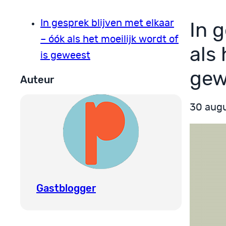
In gesprek blijven met elkaar
In 
– óók als het moeilijk wordt of
als 
is geweest
gew
Auteur
30 aug
Gastblogger