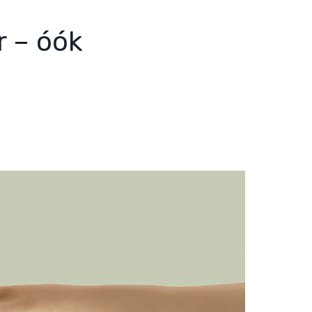
r – óók