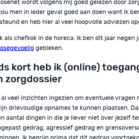
osenet wordt volgens mij goed gelezen door zor
zou men in ieder geval goed aan doen want ik be
steund en heb hier al veel hoopvolle adviezen o
k als chefkok in de horeca. Ik ben dit jaar negen 
osegevoelig
gebleken.
ds kort heb ik (online) toegan
n zorgdossier
 al veel inzichten ingezien om eventuele vragen 
ijn drievoudige opnames te kunnen plaatsen. Da
n aantal dingen in die je liever niet over jezelf t
gepast gedrag, agressief gedrag en grensovers
ingen. Ik begrijp prima dat dit gedrag voortgeko