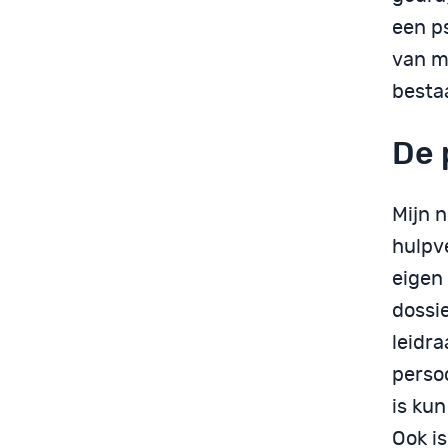
een ps
van m
bestaa
De 
Mijn n
hulpve
eigen
dossie
leidra
perso
is ku
Ook i