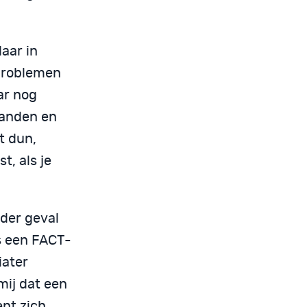
daar in
 problemen
ar nog
handen en
t dun,
t, als je
eder geval
is een FACT-
iater
 mij dat een
ent zich