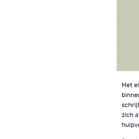
Met el
binne
schrij
zich 
hulpv