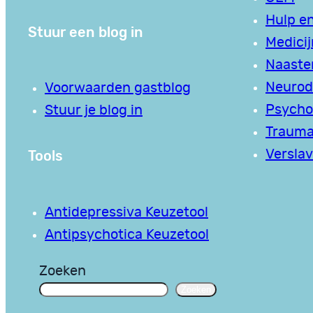
Hulp en
Stuur een blog in
Medici
Naaste
Neurodi
Voorwaarden gastblog
Psycho
Stuur je blog in
Traum
Tools
Verslav
Antidepressiva Keuzetool
Antipsychotica Keuzetool
Zoeken
Zoeken