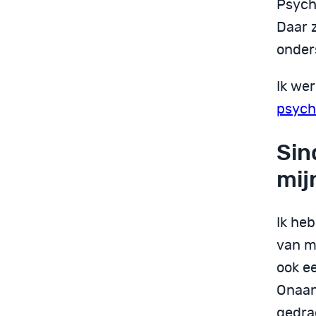
Psych
Daar 
onder
Ik wer
psych
Sin
mij
Ik heb
van m
ook ee
Onaan
gedrag