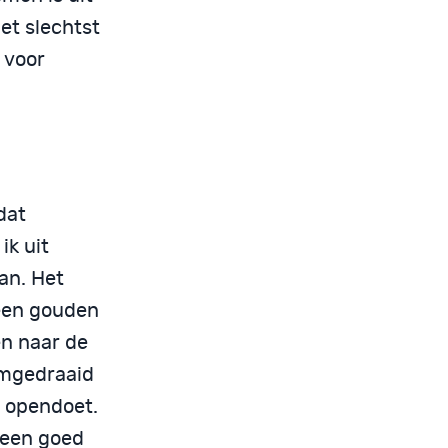
et slechtst
 voor
dat
ik uit
an. Het
 een gouden
en naar de
 omgedraaid
d opendoet.
 een goed