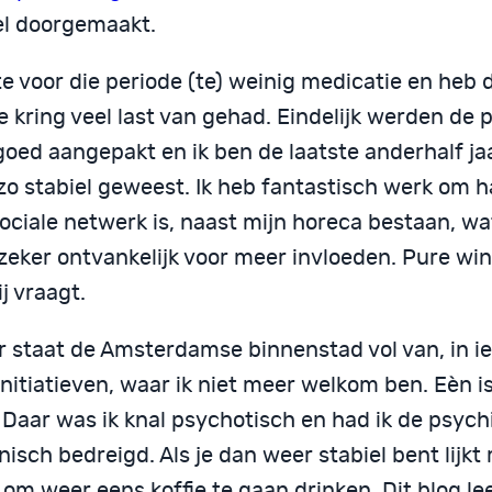
el doorgemaakt.
kte voor die periode (te) weinig medicatie en heb 
e kring veel last van gehad. Eindelijk werden de
goed aangepakt en ik ben de laatste anderhalf ja
 zo stabiel geweest. Ik heb fantastisch werk om 
ociale netwerk is, naast mijn horeca bestaan, wa
eker ontvankelijk voor meer invloeden. Pure wins
j vraagt.
r staat de Amsterdamse binnenstad vol van, in i
initiatieven, waar ik niet meer welkom ben. Eèn 
 Daar was ik knal psychotisch en had ik de psych
nisch bedreigd. Als je dan weer stabiel bent lijkt
om weer eens koffie te gaan drinken. Dit blog le