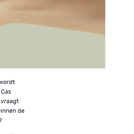
 wordt
 Cas
j vraagt
binnen de
?