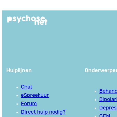
Ga
naar
de
inhoud
Hulplijnen
Onderwerpe
Chat
Behand
eSpreekuur
Bipolari
Forum
Depres
Direct hulp nodig?
GEM