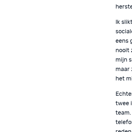
herst
Ik sli
social
eens 
nooit
mijn s
maar z
het mi
Echte
twee 
team.
telefo
reden 