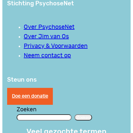
Stichting PsychoseNet
Over PsychoseNet
Over Jim van Os
Privacy & Voorwaarden
Neem contact op
Steun ons
Doe een donatie
Zoeken
Zoeken
Veel gezochte termen