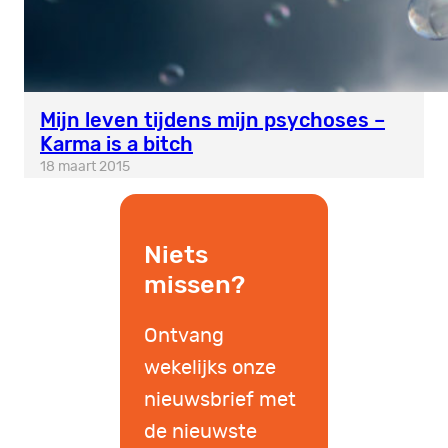
Mijn leven tijdens mijn psychoses –
Karma is a bitch
18 maart 2015
Niets
missen?
Ontvang
wekelijks onze
nieuwsbrief met
de nieuwste