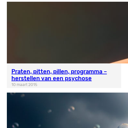
Praten, pitten, pillen, programma –
herstellen van een psychose
10 maart 2015