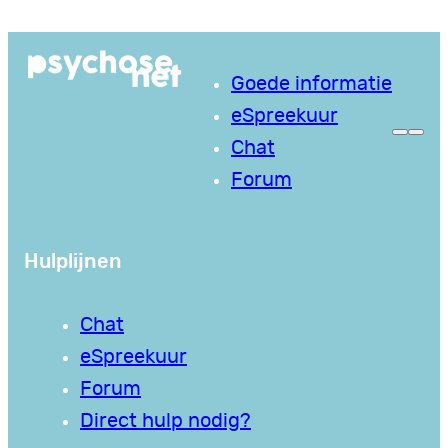
Ga
naar
Goede informatie
de
eSpreekuur
inhoud
Chat
Forum
Hulplijnen
Chat
eSpreekuur
Forum
Direct hulp nodig?