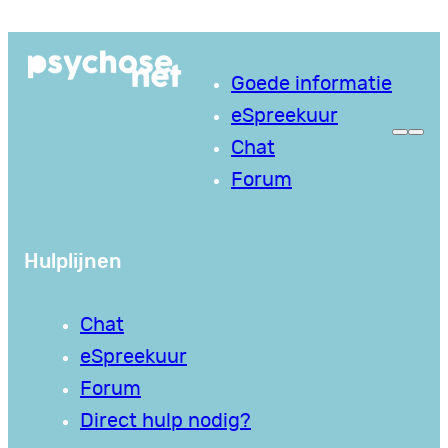
Ga
naar
Goede informatie
de
eSpreekuur
inhoud
Chat
Forum
Hulplijnen
Chat
eSpreekuur
Forum
Direct hulp nodig?