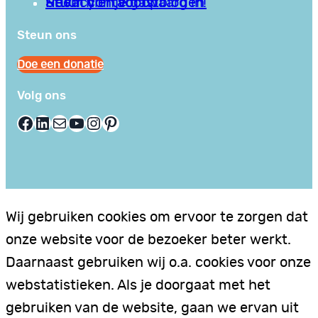
Privacy en Voorwaarden
Stuur hier je gastblog in!
Neem contact op
Steun ons
Doe een donatie
Volg ons
Facebook
LinkedIn
E-mail
YouTube
Instagram
Pinterest
Wij gebruiken cookies om ervoor te zorgen dat
onze website voor de bezoeker beter werkt.
Daarnaast gebruiken wij o.a. cookies voor onze
webstatistieken. Als je doorgaat met het
gebruiken van de website, gaan we ervan uit