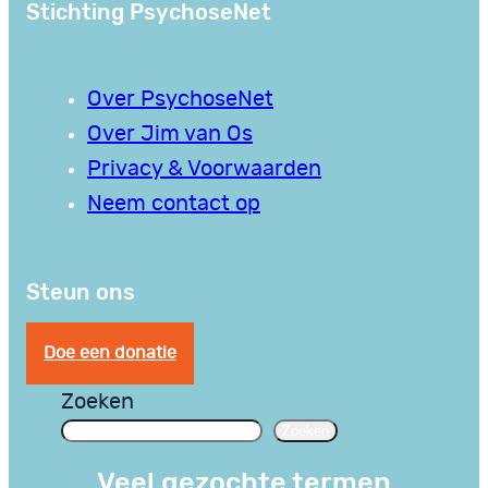
Stichting PsychoseNet
Over PsychoseNet
Over Jim van Os
Privacy & Voorwaarden
Neem contact op
Steun ons
Doe een donatie
Zoeken
Zoeken
Veel gezochte termen