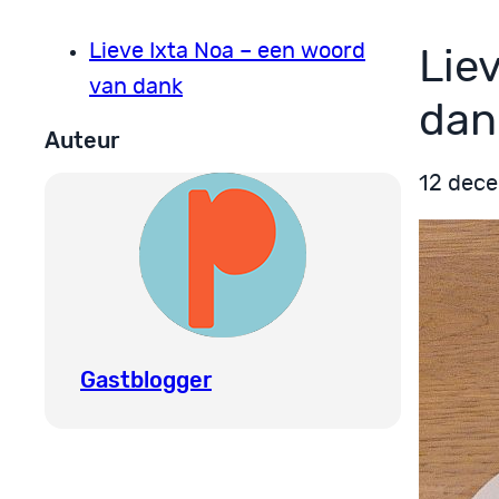
Lieve Ixta Noa – een woord
Lie
van dank
dan
Auteur
12 dec
Gastblogger