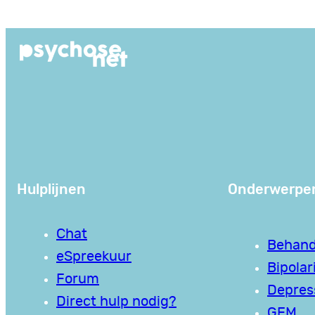
Ga
naar
de
inhoud
Hulplijnen
Onderwerpe
Chat
Behand
eSpreekuur
Bipolari
Forum
Depres
Direct hulp nodig?
GEM