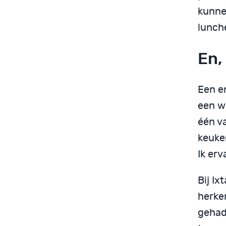
kunnen
lunch
En, 
Een en
een wa
één v
keuke
Ik erv
Bij I
herke
gehad