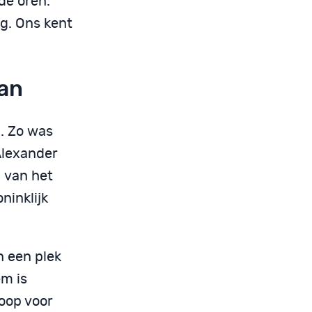
de oren.
ng. Ons kent
aan
. Zo was
-Alexander
1 van het
ninklijk
n een plek
em is
loop voor