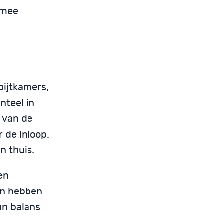
 mee
pijtkamers,
nteel in
 van de
 de inloop.
n thuis.
en
an hebben
un balans