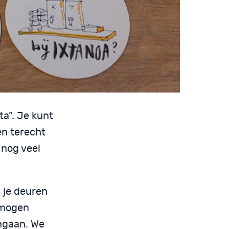
xta”. Je kunt
en terecht
 nog veel
t je deuren
 mogen
angaan. We