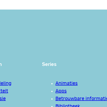
n
Series
eling
Animaties
teit
Apps
sie
Betrouwbare informati
Bibliotheek