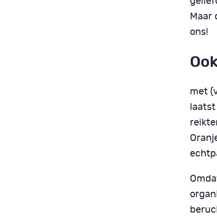
gelie
Maar d
ons!
Ook
met (
laatst
reikte
Oranje
echtpa
Omdat
organ
beruch