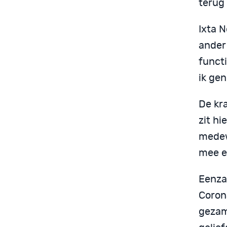
terug 
Ixta N
ander
functi
ik gen
De kr
zit hi
medewe
mee e
Eenza
Coron
gezam