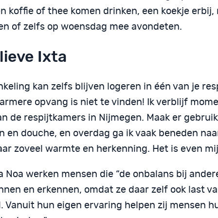
 koffie of thee komen drinken, een koekje erbij,
en of zelfs op woensdag mee avondeten.
lieve Ixta
keling kan zelfs blijven logeren in één van je res
rmere opvang is niet te vinden! Ik verblijf mome
an de respijtkamers in Nijmegen. Maak er gebruik
n en douche, en overdag ga ik vaak beneden naar
aar zoveel warmte en herkenning. Het is even mij
xta Noa werken mensen die “de onbalans bij ander
nnen en erkennen, omdat ze daar zelf ook last v
. Vanuit hun eigen ervaring helpen zij mensen h