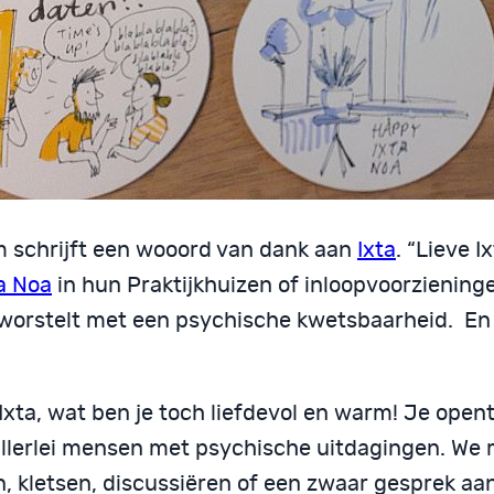
m schrijft een wooord van dank aan
Ixta
. “Lieve I
a Noa
in hun Praktijkhuizen of inloopvoorziening
e worstelt met een psychische kwetsbaarheid. En
Ixta, wat ben je toch liefdevol en warm! Je open
allerlei mensen met psychische uitdagingen. We
n, kletsen, discussiëren of een zwaar gesprek a