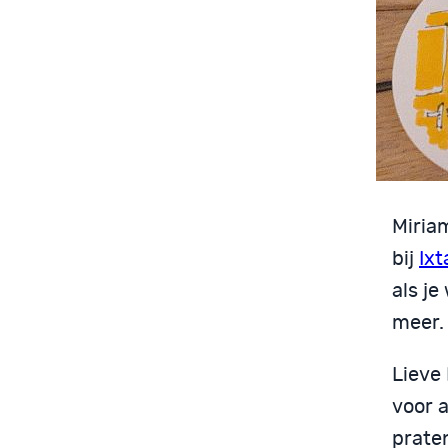
Miria
bij
Ixt
als j
meer.
Lieve 
voor 
prate