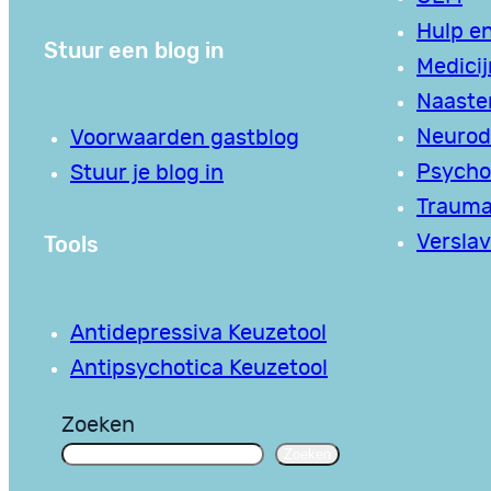
Hulp en
Stuur een blog in
Medici
Naaste
Neurodi
Voorwaarden gastblog
Psycho
Stuur je blog in
Traum
Tools
Verslav
Antidepressiva Keuzetool
Antipsychotica Keuzetool
Zoeken
Zoeken