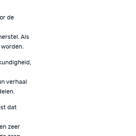
oor de
erstel. Als
r worden.
kundigheid,
un verhaal
delen.
st dat
en zeer