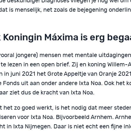
fde deskundige! Diagnoses vliegen je nog wel om 
at is menselijk, net zoals de bejegening onderli
 Koningin Máxima is erg beg
vooral jongere) mensen met mentale uitdagingen
 te lezen in een open brief. Zij en koning Willem
n in juni 2021 het Grote Appeltje van Oranje 202
 Fonds uit aan onder andere Ixta Noa. Ook het ko
ar ziet dus de kracht van Ixta Noa.
 het zo goed werkt, is het nodig dat meer stede
iseren voor Ixta Noa. Bijvoorbeeld Arnhem. Arnh
t in Ixta Nijmegen. Daar is niet echt een fijne in