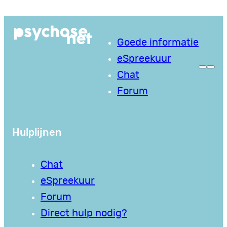
Ga
naar
Goede informatie
de
eSpreekuur
inhoud
Chat
Forum
Hulplijnen
Chat
eSpreekuur
Forum
Direct hulp nodig?