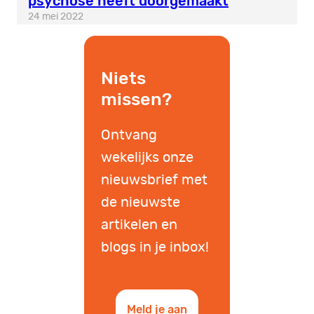
psychose heeft doorgemaakt
24 mei 2022
Niets
missen?
Ontvang
wekelijks onze
nieuwsbrief met
de nieuwste
artikelen en
blogs in je inbox!
Meld je aan