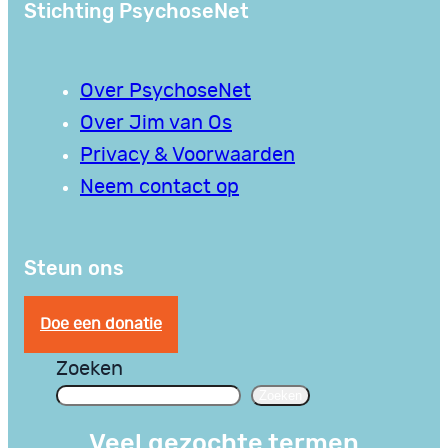
Stichting PsychoseNet
Over PsychoseNet
Over Jim van Os
Privacy & Voorwaarden
Neem contact op
Steun ons
Doe een donatie
Zoeken
Zoeken
Veel gezochte termen