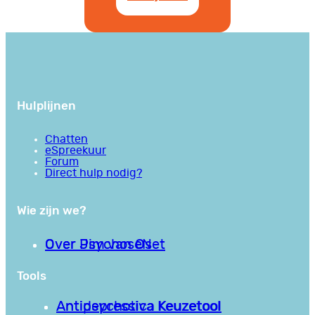
Hulplijnen
Chatten
eSpreekuur
Forum
Direct hulp nodig?
Wie zijn we?
Over PsychoseNet
Over Jim van Os
Tools
Antipsychotica Keuzetool
Antidepressiva Keuzetool