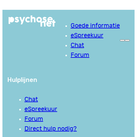
Ga
naar
Goede informatie
de
eSpreekuur
inhoud
Chat
Forum
Hulplijnen
Chat
eSpreekuur
Forum
Direct hulp nodig?