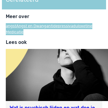
Meer over
angst
Angst en Dwang
antidepressiva
duloxetine
Medicatie
Lees ook
Wat is psychisch lijden en wat doe je