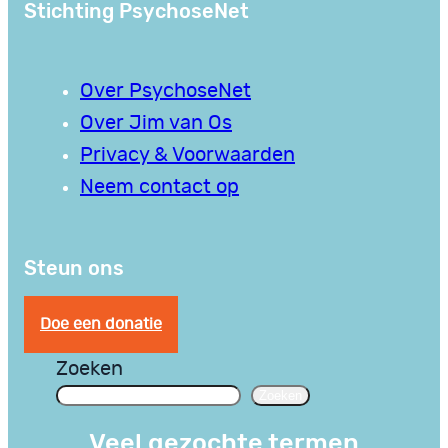
Stichting PsychoseNet
Over PsychoseNet
Over Jim van Os
Privacy & Voorwaarden
Neem contact op
Steun ons
Doe een donatie
Zoeken
Zoeken
Veel gezochte termen