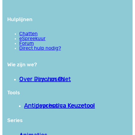
Hulplijnen
Chatten
eSpreekuur
Forum
Direct hulp nodig?
Wie zijn we?
Over PsychoseNet
Over Jim van Os
Tools
Antipsychotica Keuzetool
Antidepressiva Keuzetool
Series