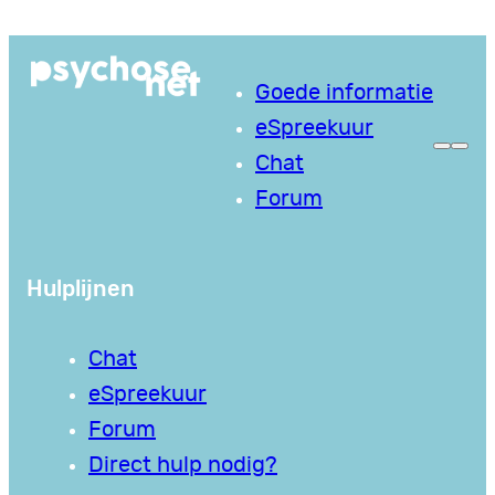
Ga
naar
Goede informatie
de
eSpreekuur
inhoud
Chat
Forum
Hulplijnen
Chat
eSpreekuur
Forum
Direct hulp nodig?