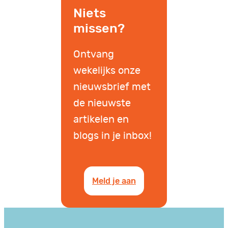
Niets
missen?
Ontvang
wekelijks onze
nieuwsbrief met
de nieuwste
artikelen en
blogs in je inbox!
Meld je aan