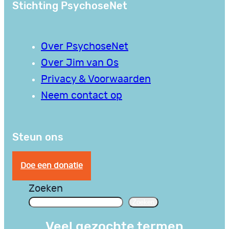
Stichting PsychoseNet
Over PsychoseNet
Over Jim van Os
Privacy & Voorwaarden
Neem contact op
Steun ons
Doe een donatie
Zoeken
Zoeken
Veel gezochte termen