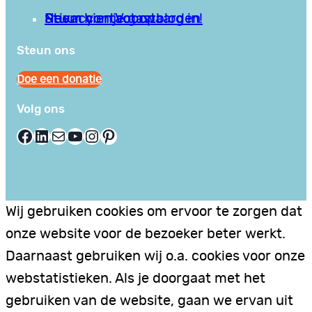
Privacy en Voorwaarden
Stuur hier je gastblog in!
Neem contact op
Steun ons
Doe een donatie
Volg ons
Facebook
LinkedIn
E-mail
YouTube
Instagram
Pinterest
Wij gebruiken cookies om ervoor te zorgen dat
onze website voor de bezoeker beter werkt.
Daarnaast gebruiken wij o.a. cookies voor onze
webstatistieken. Als je doorgaat met het
gebruiken van de website, gaan we ervan uit