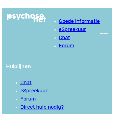
Ga
naar
Goede informatie
de
eSpreekuur
inhoud
Chat
Forum
Hulplijnen
Chat
eSpreekuur
Forum
Direct hulp nodig?