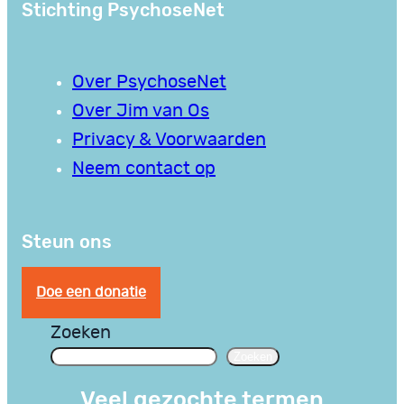
Stichting PsychoseNet
Over PsychoseNet
Over Jim van Os
Privacy & Voorwaarden
Neem contact op
Steun ons
Doe een donatie
Zoeken
Zoeken
Veel gezochte termen