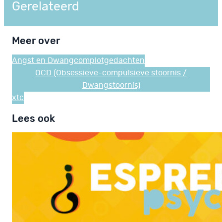
Gerelateerd
Meer over
Angst en Dwang
complotgedachten
OCD (Obsessieve-compulsieve stoornis /
Dwangstoornis)
xtc
Lees ook