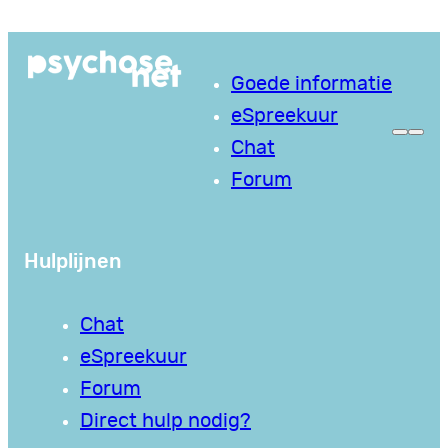
Ga
naar
Goede informatie
de
eSpreekuur
inhoud
Chat
Forum
Hulplijnen
Chat
eSpreekuur
Forum
Direct hulp nodig?