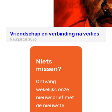
Vriendschap en verbinding na verlies
5 augustus 2026
Niets
missen?
Ontvang
wekelijks onze
nieuwsbrief met
de nieuwste