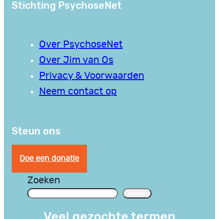
Stichting PsychoseNet
Over PsychoseNet
Over Jim van Os
Privacy & Voorwaarden
Neem contact op
Steun ons
Doe een donatie
Zoeken
Zoeken
Veel gezochte termen