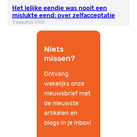
Het lelijke eendje was nooit een
mislukte eend: over zelfacceptatie
3 augustus 2026
Niets
missen?
Ontvang
wekelijks onze
nieuwsbrief met
de nieuwste
artikelen en
blogs in je inbox!