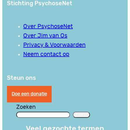
Stichting PsychoseNet
Over PsychoseNet
Over Jim van Os
Privacy & Voorwaarden
Neem contact op
Steun ons
Doe een donatie
Zoeken
Zoeken
Veel gezochte termen