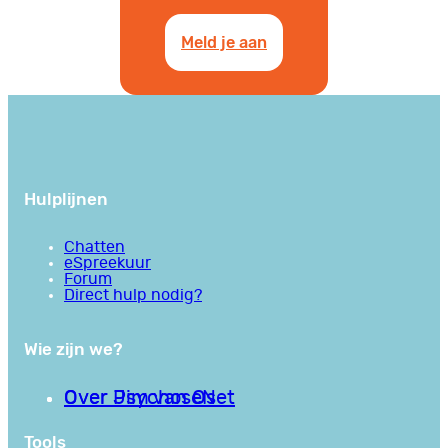
Meld je aan
Hulplijnen
Chatten
eSpreekuur
Forum
Direct hulp nodig?
Wie zijn we?
Over PsychoseNet
Over Jim van Os
Tools