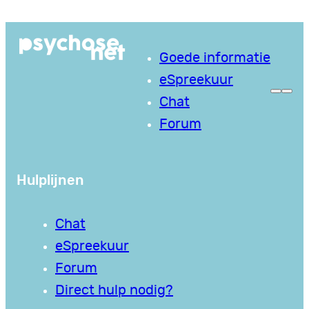
Ga
naar
Goede informatie
de
eSpreekuur
inhoud
Chat
Forum
Hulplijnen
Chat
eSpreekuur
Forum
Direct hulp nodig?