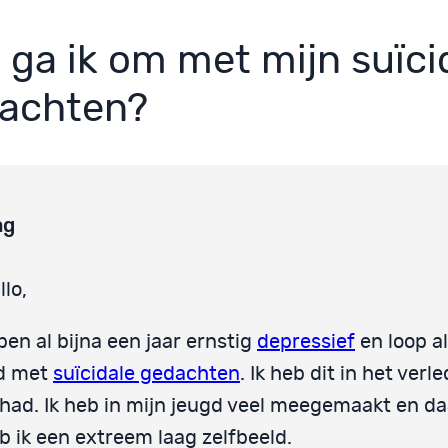
 ga ik om met mijn suïci
achten?
ag
llo,
 ben al bijna een jaar ernstig
depressief
en loop a
jd met
suïcidale gedachten
. Ik heb dit in het verl
had. Ik heb in mijn jeugd veel meegemaakt en d
b ik een extreem laag zelfbeeld.