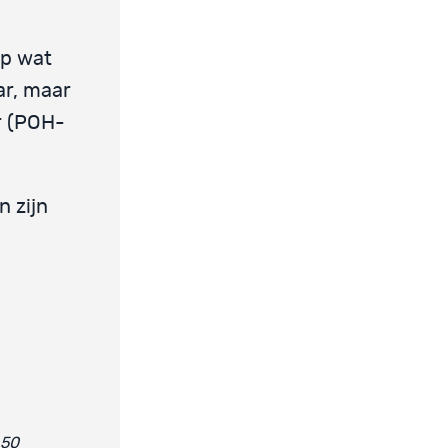
op wat
ar, maar
r (POH-
 zijn
-50