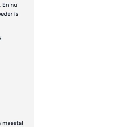
. En nu
eder is
s
n meestal