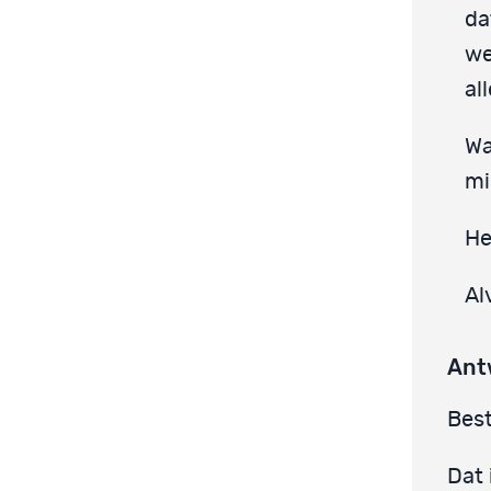
da
we
al
Wa
mi
He
Al
Ant
Best
Dat 