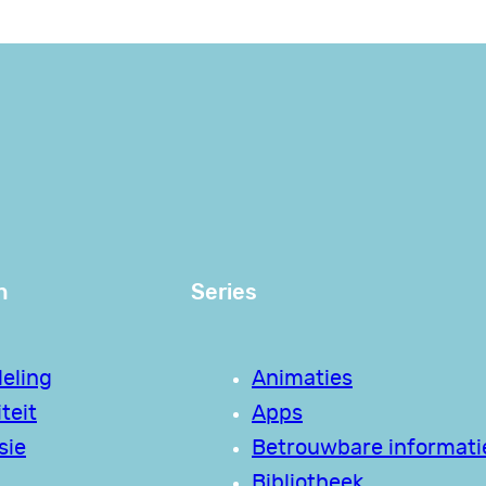
n
Series
eling
Animaties
teit
Apps
sie
Betrouwbare informati
Bibliotheek