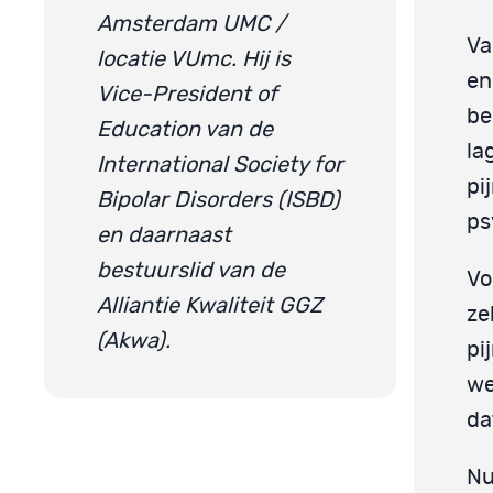
Amsterdam UMC /
Va
locatie VUmc. Hij is
en
Vice-President of
be
Education van de
la
International Society for
pi
Bipolar Disorders (ISBD)
ps
en daarnaast
bestuurslid van de
Vo
Alliantie Kwaliteit GGZ
ze
(Akwa).
pi
we
da
Nu