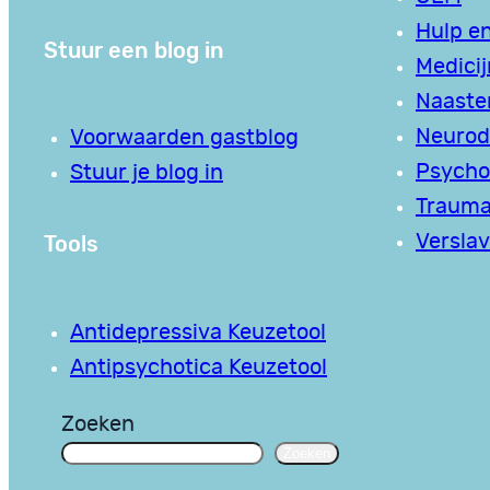
Hulp en
Stuur een blog in
Medici
Naaste
Neurodi
Voorwaarden gastblog
Psycho
Stuur je blog in
Traum
Tools
Verslav
Antidepressiva Keuzetool
Antipsychotica Keuzetool
Zoeken
Zoeken