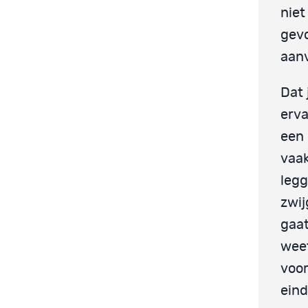
niet
gevo
aanv
Dat 
erva
een 
vaak
legg
zwij
gaat
weet
voor
eind