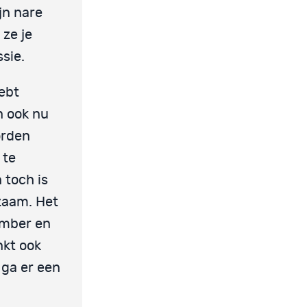
ijn nare
 ze je
sie.
ebt
n ook nu
orden
 te
 toch is
zaam. Het
somber en
nkt ook
 ga er een