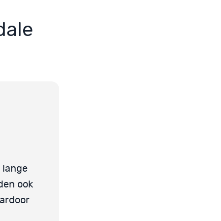
dale
l lange
eden ook
aardoor