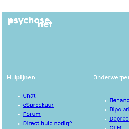
Ga
naar
de
inhoud
Hulplijnen
Onderwerpe
Chat
Behand
eSpreekuur
Bipolari
Forum
Depres
Direct hulp nodig?
GEM