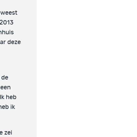
eweest
 2013
nhuis
aar deze
 de
geen
 Ik heb
heb ik
e zei