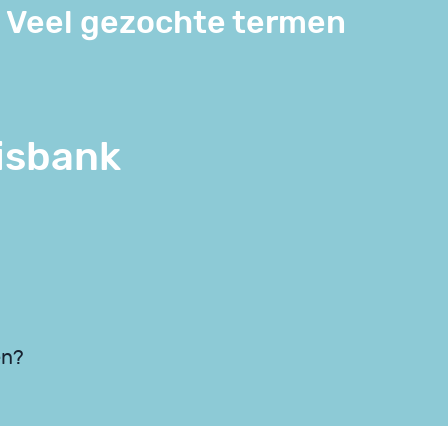
Veel gezochte termen
isbank
en?