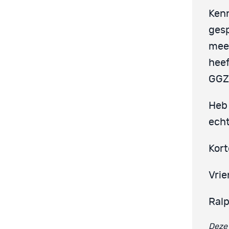
Kenn
gesp
meer
heef
GGZ)
Heb 
echt
Kort
Vrie
Ral
Deze 