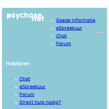
Ga
naar
Goede informatie
de
eSpreekuur
inhoud
Chat
Forum
Hulplijnen
Chat
eSpreekuur
Forum
Direct hulp nodig?