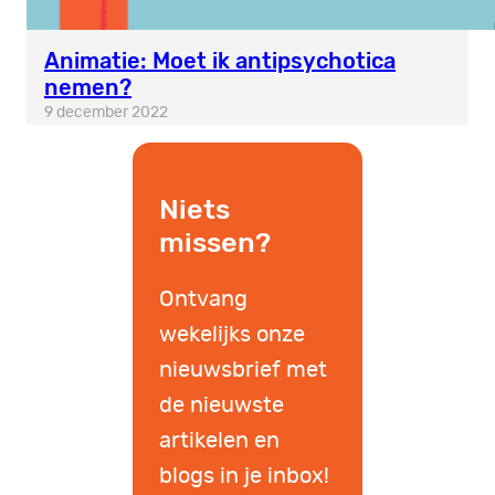
Animatie: Moet ik antipsychotica
nemen?
9 december 2022
Niets
missen?
Ontvang
wekelijks onze
nieuwsbrief met
de nieuwste
artikelen en
blogs in je inbox!