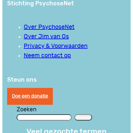
Stichting PsychoseNet
Over PsychoseNet
Over Jim van Os
Privacy & Voorwaarden
Neem contact op
Steun ons
Doe een donatie
Zoeken
Zoeken
Veel gezochte termen