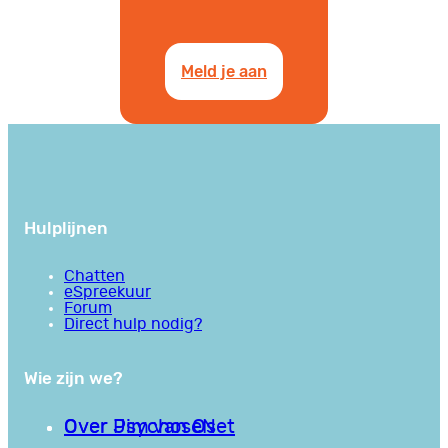
Meld je aan
Hulplijnen
Chatten
eSpreekuur
Forum
Direct hulp nodig?
Wie zijn we?
Over PsychoseNet
Over Jim van Os