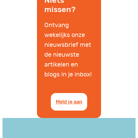
Niets
missen?
Ontvang
wekelijks onze
nieuwsbrief met
de nieuwste
artikelen en
blogs in je inbox!
Meld je aan