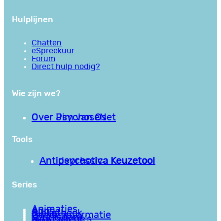
Hulplijnen
Chatten
eSpreekuur
Forum
Direct hulp nodig?
Wie zijn we?
Over PsychoseNet
Over Jim van Os
Tools
Antipsychotica Keuzetool
Antidepressiva Keuzetool
Series
Animaties
Apps
Bibliotheek
Goede informatie
Kennisbank
Mini college’s