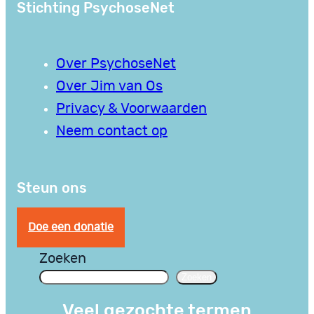
Stichting PsychoseNet
Over PsychoseNet
Over Jim van Os
Privacy & Voorwaarden
Neem contact op
Steun ons
Doe een donatie
Zoeken
Zoeken
Veel gezochte termen