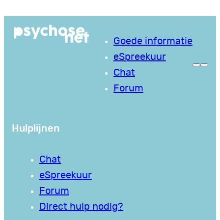
Ga
naar
Goede informatie
de
eSpreekuur
inhoud
Chat
Forum
Hulplijnen
Chat
eSpreekuur
Forum
Direct hulp nodig?