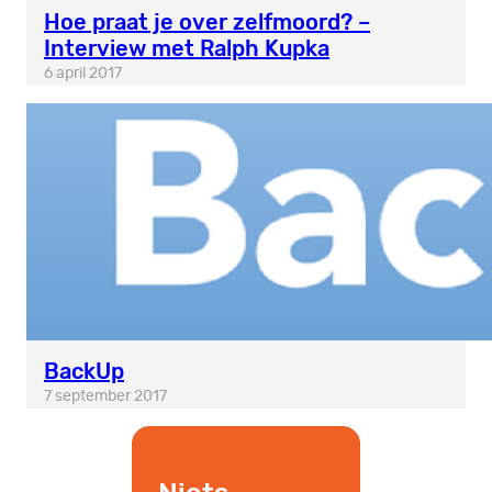
Hoe praat je over zelfmoord? –
Interview met Ralph Kupka
6 april 2017
BackUp
7 september 2017