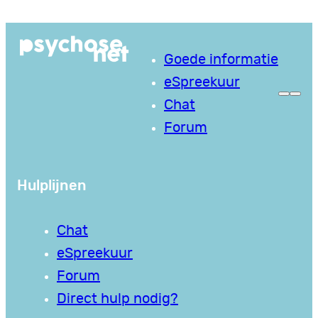
Ga
naar
Goede informatie
de
eSpreekuur
inhoud
Chat
Forum
Hulplijnen
Chat
eSpreekuur
Forum
Direct hulp nodig?