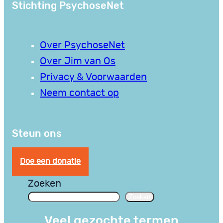
Stichting PsychoseNet
Over PsychoseNet
Over Jim van Os
Privacy & Voorwaarden
Neem contact op
Steun ons
Doe een donatie
Zoeken
Zoeken
Veel gezochte termen