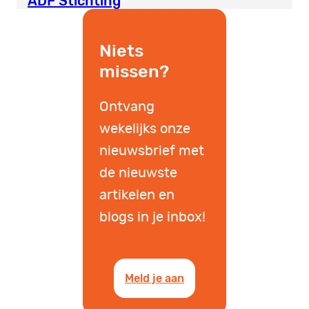
ADF Stichting
Niets
missen?
Ontvang
wekelijks onze
nieuwsbrief met
de nieuwste
artikelen en
blogs in je inbox!
Meld je aan