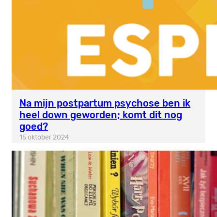
Na mijn postpartum psychose ben ik
heel down geworden; komt dit nog
goed?
15 oktober 2024