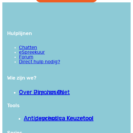
Hulplijnen
Chatten
eSpreekuur
Forum
Direct hulp nodig?
Wie zijn we?
Over PsychoseNet
Over Jim van Os
Tools
Antipsychotica Keuzetool
Antidepressiva Keuzetool
Series