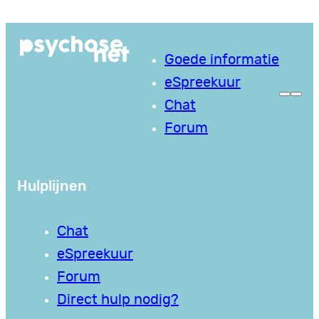
Ga
naar
Goede informatie
de
eSpreekuur
inhoud
Chat
Forum
Hulplijnen
Chat
eSpreekuur
Forum
Direct hulp nodig?