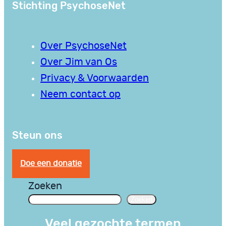
Stichting PsychoseNet
Over PsychoseNet
Over Jim van Os
Privacy & Voorwaarden
Neem contact op
Steun ons
Doe een donatie
Zoeken
Zoeken
Veel gezochte termen