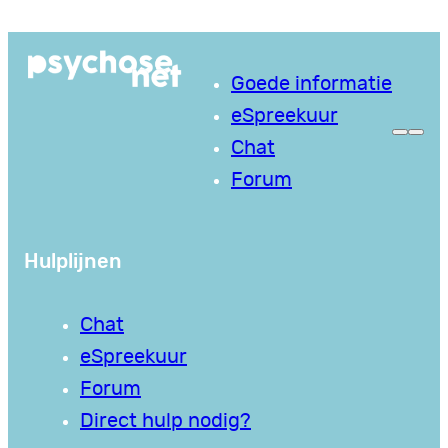
Ga
naar
Goede informatie
de
eSpreekuur
inhoud
Chat
Forum
Hulplijnen
Chat
eSpreekuur
Forum
Direct hulp nodig?