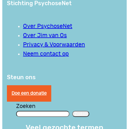
Stichting PsychoseNet
Over PsychoseNet
Over Jim van Os
Privacy & Voorwaarden
Neem contact op
Steun ons
Doe een donatie
Zoeken
Zoeken
Veel gezochte termen