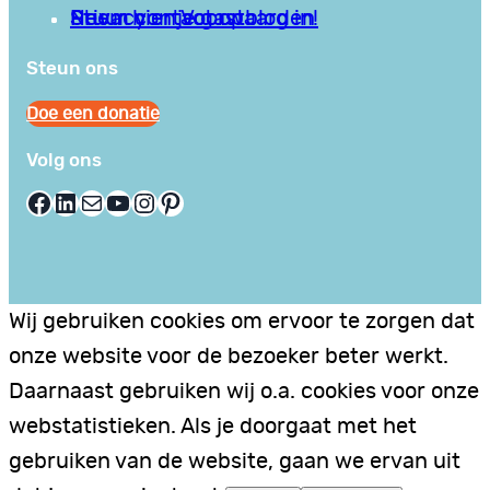
Privacy en Voorwaarden
Stuur hier je gastblog in!
Neem contact op
Steun ons
Doe een donatie
Volg ons
Facebook
LinkedIn
E-mail
YouTube
Instagram
Pinterest
Wij gebruiken cookies om ervoor te zorgen dat
onze website voor de bezoeker beter werkt.
Daarnaast gebruiken wij o.a. cookies voor onze
webstatistieken. Als je doorgaat met het
gebruiken van de website, gaan we ervan uit