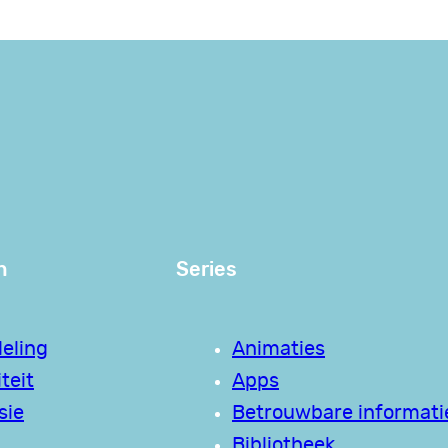
n
Series
eling
Animaties
teit
Apps
sie
Betrouwbare informati
Bibliotheek