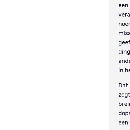
een 
vera
noem
mis
geef
ding
ande
in h
Dat 
zegt
brei
dopa
een 