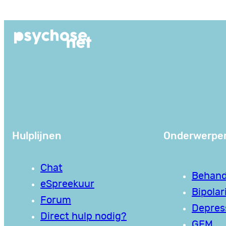
Ga
naar
de
inhoud
Hulplijnen
Onderwerpe
Chat
Behand
eSpreekuur
Bipolari
Forum
Depres
Direct hulp nodig?
GEM