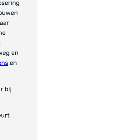
dosering
pbouwen
paar
me
k
 weg en
ens
en
r bij
eurt