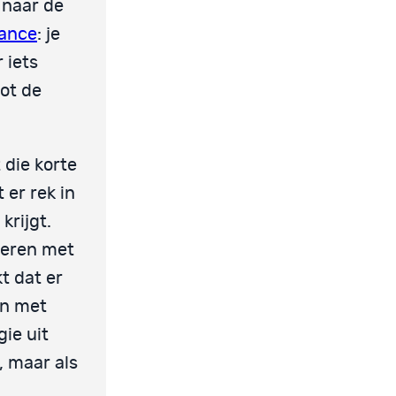
 naar de
rance
: je
 iets
tot de
 die korte
 er rek in
krijgt.
neren met
kt dat er
en met
gie uit
, maar als