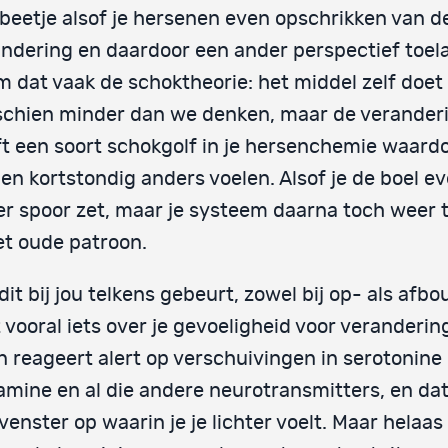
beetje alsof je hersenen even opschrikken van d
ndering en daardoor een ander perspectief toela
 dat vaak de schoktheorie: het middel zelf doet
schien minder dan we denken, maar de verander
t een soort schokgolf in je hersenchemie waard
en kortstondig anders voelen. Alsof je de boel e
r spoor zet, maar je systeem daarna toch weer 
et oude patroon.
dit bij jou telkens gebeurt, zowel bij op- als afb
 vooral iets over je gevoeligheid voor veranderin
n reageert alert op verschuivingen in serotonine
mine en al die andere neurotransmitters, en dat
venster op waarin je je lichter voelt. Maar helaas