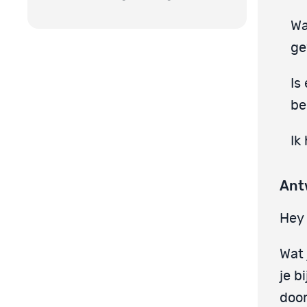
Wa
ge
Is
be
Ik
Ant
Hey 
Wat 
je b
door