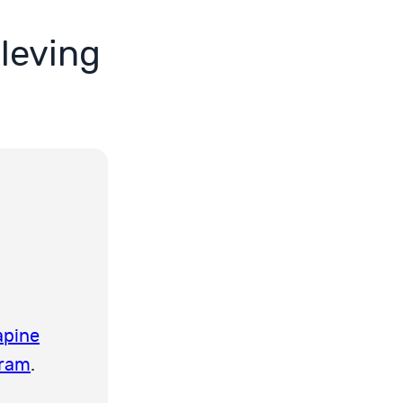
pleving
?
apine
pram
.