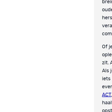
brei
oud
hers
vera
comp
Of j
ople
zit.
Als 
iets
even
ACT
haal
opst