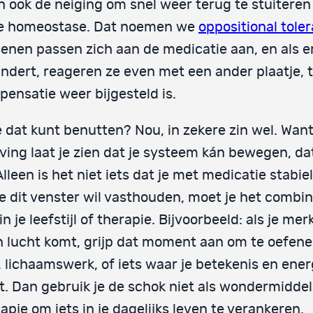
n ook de neiging om snel weer terug te stuiteren
e homeostase. Dat noemen we
oppositional tole
enen passen zich aan de medicatie aan, en als er
ndert, reageren ze even met een ander plaatje, 
ensatie weer bijgesteld is.
e dat kunt benutten? Nou, in zekere zin wel. Want
ving laat je zien dat je systeem kán bewegen, dat
 Alleen is het niet iets dat je met medicatie stabiel 
je dit venster wil vasthouden, moet je het combi
 in je leefstijl of therapie. Bijvoorbeeld: als je mer
 lucht komt, grijp dat moment aan om te oefen
, lichaamswerk, of iets waar je betekenis en ener
t. Dan gebruik je de schok niet als wondermiddel
apje om iets in je dagelijks leven te verankeren.