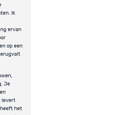
e
ten. Ik
ing ervan
oor
ven op een
terugvalt
ouwen,
g. Je
 en
 levert
 heeft het