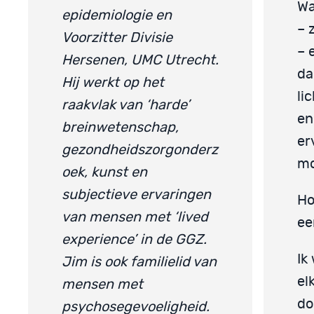
Wa
epidemiologie en
– 
Voorzitter Divisie
– 
Hersenen, UMC Utrecht.
da
Hij werkt op het
li
raakvlak van ‘harde’
en
breinwetenschap,
er
gezondheidszorgonderz
mo
oek, kunst en
subjectieve ervaringen
Ho
van mensen met ‘lived
ee
experience’ in de GGZ.
Ik
Jim is ook familielid van
el
mensen met
do
psychosegevoeligheid.