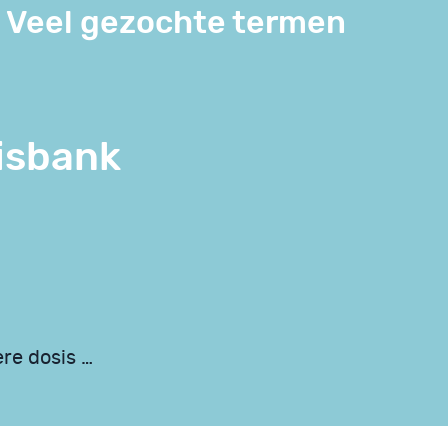
Veel gezochte termen
isbank
ere dosis …