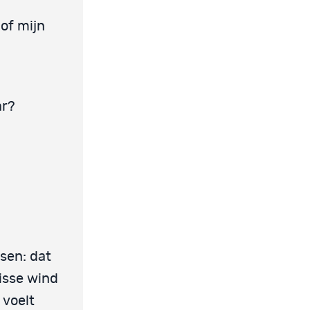
of mijn
ar?
nsen: dat
risse wind
 voelt