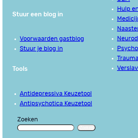
Hulp en
Stuur een blog in
Medici
Naaste
Neurodi
Voorwaarden gastblog
Psycho
Stuur je blog in
Traum
Tools
Verslav
Antidepressiva Keuzetool
Antipsychotica Keuzetool
Zoeken
Zoeken