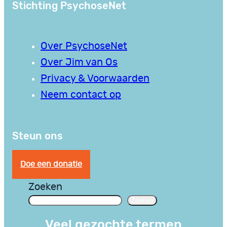
Stichting PsychoseNet
Over PsychoseNet
Over Jim van Os
Privacy & Voorwaarden
Neem contact op
Steun ons
Doe een donatie
Zoeken
Zoeken
Veel gezochte termen