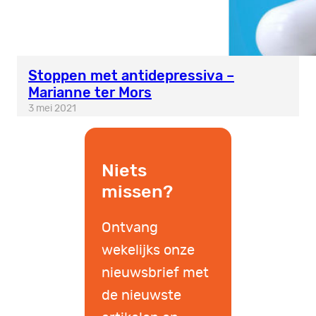
Stoppen met antidepressiva –
Marianne ter Mors
3 mei 2021
Niets
missen?
Ontvang
wekelijks onze
nieuwsbrief met
de nieuwste