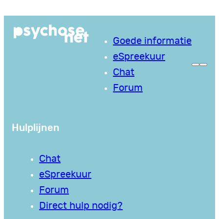
Ga
naar
Goede informatie
de
eSpreekuur
inhoud
Chat
Forum
Hulplijnen
Chat
eSpreekuur
Forum
Direct hulp nodig?